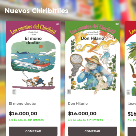
Nuevos Chiribitiles
Don Hilario
El mono doctor
Cha
$16.000,00
$16.000,00
$16
3
x
$5.333,33
sin interés
3
x
$5.333,33
sin interés
3
x
$5