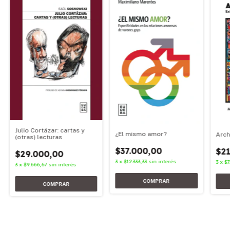
Julio Cortázar: cartas y
¿El mismo amor?
Arch
(otras) lecturas
$37.000,00
$21
$29.000,00
3
x
$12.333,33
sin interés
3
x
$7
3
x
$9.666,67
sin interés