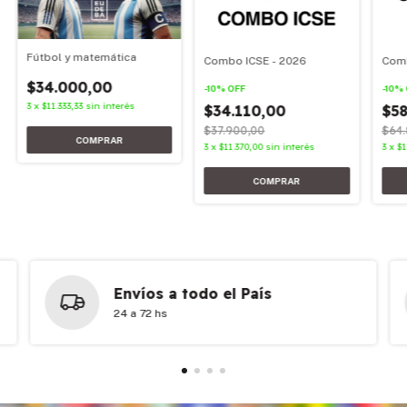
Fútbol y matemática
Combo ICSE - 2026
Comb
$34.000,00
-
10
%
OFF
-
10
%
3
x
$11.333,33
sin interés
$34.110,00
$58
$37.900,00
$64.
3
x
$11.370,00
sin interés
3
x
$1
Envíos a todo el País
24 a 72 hs