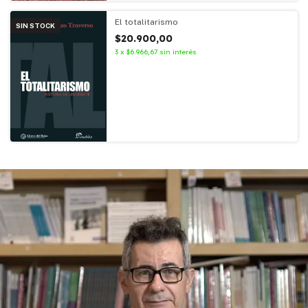
El totalitarismo
SIN STOCK
$20.900,00
3
x
$6.966,67
sin interés