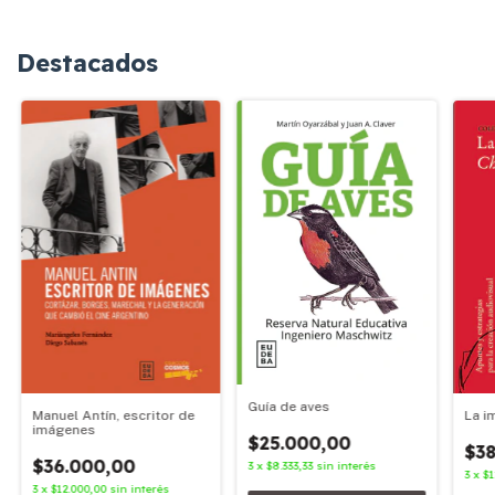
Destacados
Guía de aves
Manuel Antín, escritor de
La i
imágenes
$25.000,00
$38
$36.000,00
3
x
$8.333,33
sin interés
3
x
$1
3
x
$12.000,00
sin interés