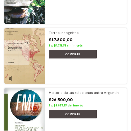
Terrae incognitae
$17.800,00
3
x
$5.933,33
sin interés
Historia de las relaciones entre Argentina
y el FMI
$26.500,00
3
x
$8.833,33
sin interés