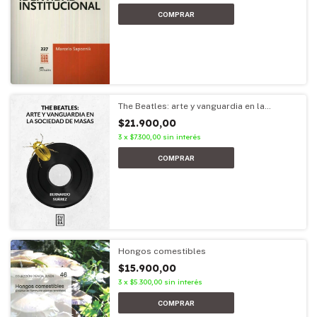
The Beatles: arte y vanguardia en la
sociedad de masas
$21.900,00
3
x
$7.300,00
sin interés
Hongos comestibles
$15.900,00
3
x
$5.300,00
sin interés