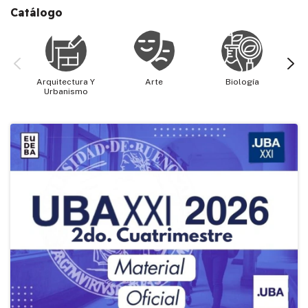
Catálogo
Arquitectura Y
Arte
Biología
Cie
Urbanismo