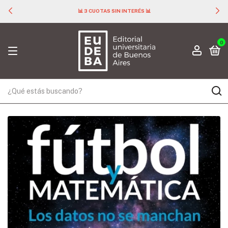
📊 3 CUOTAS SIN INTERÉS 📊
0