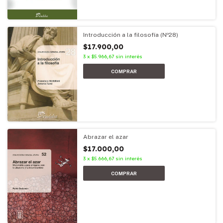
Introducción a la filosofía (Nº28)
$17.900,00
3
x
$5.966,67
sin interés
Abrazar el azar
$17.000,00
3
x
$5.666,67
sin interés