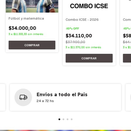
Fútbol y matemática
Combo ICSE - 2026
Comb
$34.000,00
-
10
%
OFF
-
10
%
3
x
$11.333,33
sin interés
$34.110,00
$58
$37.900,00
$64.
3
x
$11.370,00
sin interés
3
x
$1
Envíos a todo el País
24 a 72 hs