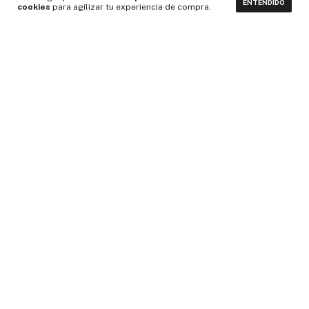
ENTENDIDO
cookies
para agilizar tu experiencia de compra.
CONTACTÁNOS
NEWSLETTER
Medios de pago
Idiomas y monedas