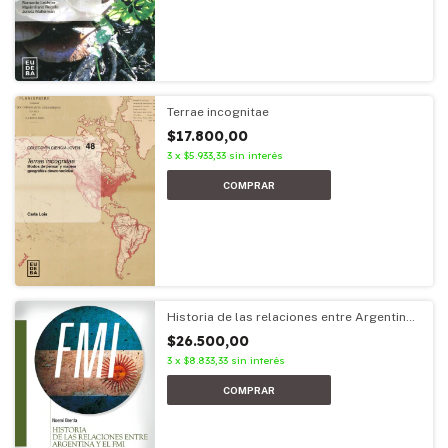
Terrae incognitae
$17.800,00
3
x
$5.933,33
sin interés
Historia de las relaciones entre Argentina
y el FMI
$26.500,00
3
x
$8.833,33
sin interés