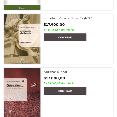
Introducción a la filosofía (Nº28)
$17.900,00
3
x
$5.966,67
sin interés
Abrazar el azar
$17.000,00
3
x
$5.666,67
sin interés