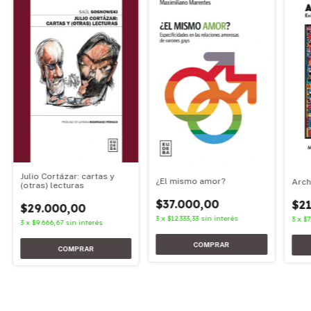
Julio Cortázar: cartas y
¿El mismo amor?
Arch
(otras) lecturas
$37.000,00
$21
$29.000,00
3
x
$12.333,33
sin interés
3
x
$7
3
x
$9.666,67
sin interés