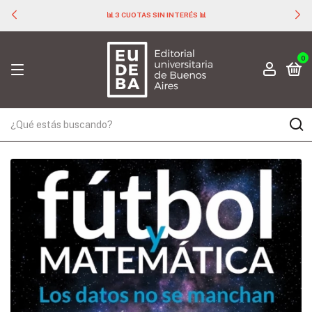
📊 3 CUOTAS SIN INTERÉS 📊
0