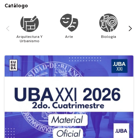
Catálogo
Arquitectura Y
Arte
Biología
Cie
Urbanismo