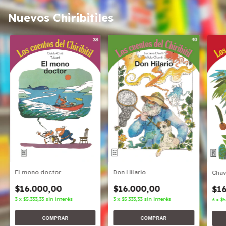
Nuevos Chiribitiles
Don Hilario
El mono doctor
Cha
$16.000,00
$16.000,00
$16
3
x
$5.333,33
sin interés
3
x
$5.333,33
sin interés
3
x
$5