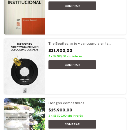
The Beatles: arte y vanguardia en la
sociedad de masas
$21.900,00
3
x
$7.300,00
sin interés
Hongos comestibles
$15.900,00
3
x
$5.300,00
sin interés