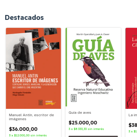
Destacados
Guía de aves
Manuel Antín, escritor de
La i
imágenes
$25.000,00
$38
$36.000,00
3
x
$8.333,33
sin interés
3
x
$1
3
x
$12.000,00
sin interés