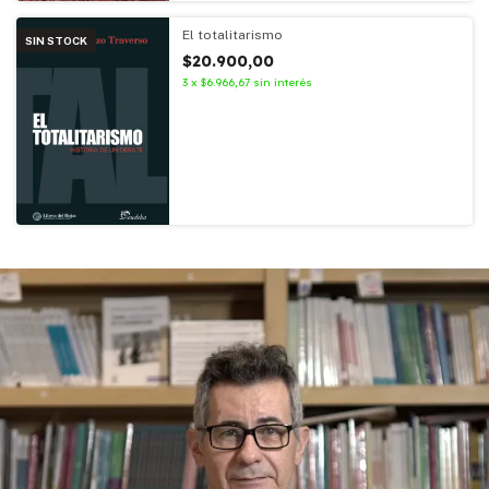
El totalitarismo
SIN STOCK
$20.900,00
3
x
$6.966,67
sin interés