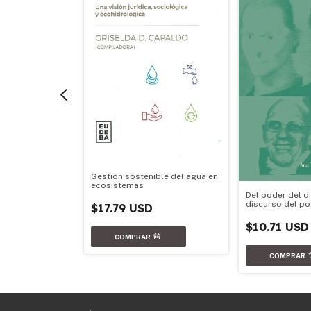
a la
Gestión sostenible del agua en
lítica II
ecosistemas
Del poder del d
discurso del p
$17.79 USD
$10.71 USD