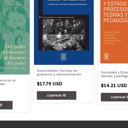
Autoridades, formas de
Sociedad y Esta
gobierno y representación
teorías y pedag
iscurso al
$17.79 USD
oder
$14.21 USD