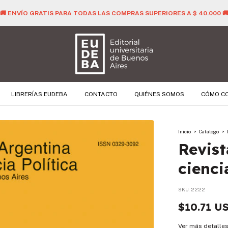
🚚 ENVÍO GRATIS PARA TODAS LAS COMPRAS SUPERIORES A $ 40.000 
LIBRERÍAS EUDEBA
CONTACTO
QUIÉNES SOMOS
CÓMO C
Inicio
>
Catalogo
>
Revist
cienci
SKU:
2222
$10.71 U
Ver más detalle