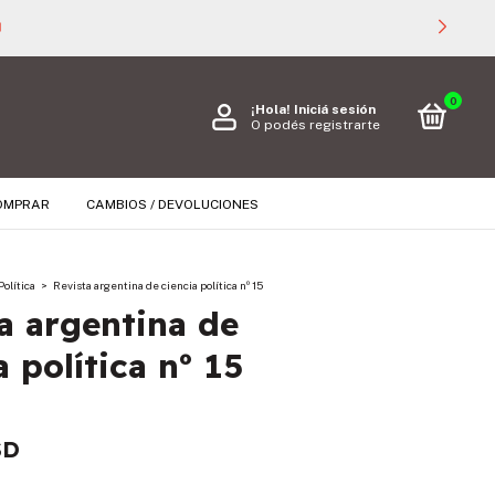

0
¡Hola!
Iniciá sesión
O podés registrarte
OMPRAR
CAMBIOS / DEVOLUCIONES
Política
>
Revista argentina de ciencia política nº 15
a argentina de
a política nº 15
SD
s