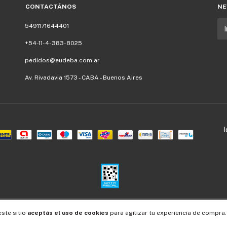
CONTACTÁNOS
NE
5491171644401
+54-11-4-383-8025
pedidos@eudeba.com.ar
Av. Rivadavia 1573 - CABA - Buenos Aires
Defensa de las y los consumidores. Para reclamos
ingresá acá.
/
Botón de arrepentimiento
este sitio
aceptás el uso de cookies
para agilizar tu experiencia de compra.