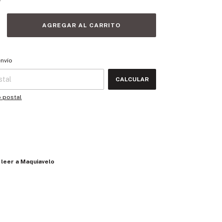
 CP:
CAMBIAR CP
envío
CALCULAR
o postal
 leer a Maquiavelo