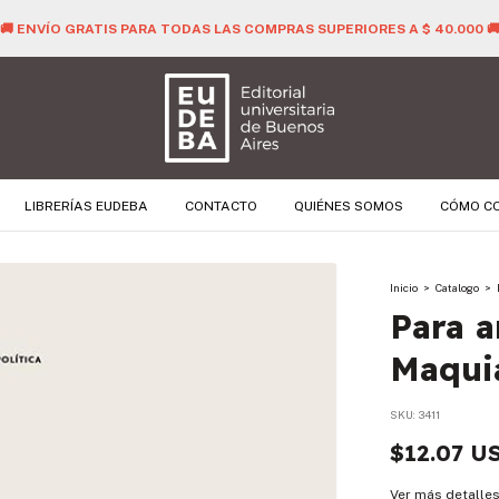
🚚 ENVÍO GRATIS PARA TODAS LAS COMPRAS SUPERIORES A $ 40.000 
LIBRERÍAS EUDEBA
CONTACTO
QUIÉNES SOMOS
CÓMO C
Inicio
>
Catalogo
>
Para a
Maqui
SKU:
3411
$12.07 U
Ver más detalle