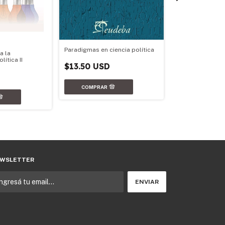
Paradigmas en ciencia política
a la
La política como
ítica II
$13.50 USD
$15.64 USD
WSLETTER