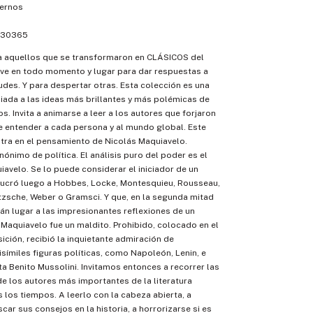
ernos
30365
) a aquellos que se transformaron en CLÁSICOS del
rve en todo momento y lugar para dar respuestas a
udes. Y para despertar otras. Esta colección es una
ada a las ideas más brillantes y más polémicas de
s. Invita a animarse a leer a los autores que forjaron
e entender a cada persona y al mundo global. Este
tra en el pensamiento de Nicolás Maquiavelo.
nónimo de política. El análisis puro del poder es el
iavelo. Se lo puede considerar el iniciador de un
lucró luego a Hobbes, Locke, Montesquieu, Rousseau,
tzsche, Weber o Gramsci. Y que, en la segunda mitad
rán lugar a las impresionantes reflexiones de un
 Maquiavelo fue un maldito. Prohibido, colocado en el
sición, recibió la inquietante admiración de
símiles figuras políticas, como Napoleón, Lenin, e
sta Benito Mussolini. Invitamos entonces a recorrer las
e los autores más importantes de la literatura
s los tiempos. A leerlo con la cabeza abierta, a
scar sus consejos en la historia, a horrorizarse si es