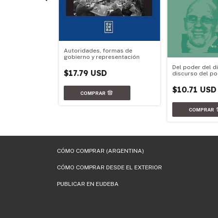
Autoridades, formas de
olítica
gobierno y representación
D
Del poder del d
$17.79 USD
discurso del p
$10.71 USD
CÓMO COMPRAR (ARGENTINA)
CÓMO COMPRAR DESDE EL EXTERIOR
PUBLICAR EN EUDEBA