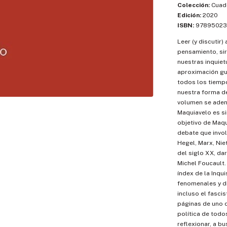
Colección:
Cuad
Edición:
2020
ISBN:
97895023
Leer (y discutir
pensamiento, si
nuestras inquiet
aproximación gui
todos los tiempo
nuestra forma d
volumen se aden
Maquiavelo es si
objetivo de Maqu
debate que invo
Hegel, Marx, Nie
del siglo XX, da
Michel Foucault.
índex de la Inqui
fenomenales y di
incluso el fasci
páginas de uno d
política de todo
reflexionar, a bu