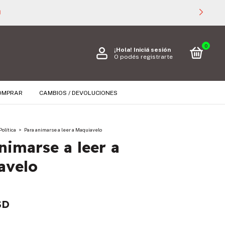

0
¡Hola!
Iniciá sesión
O podés registrarte
OMPRAR
CAMBIOS / DEVOLUCIONES
Política
>
Para animarse a leer a Maquiavelo
nimarse a leer a
avelo
SD
s