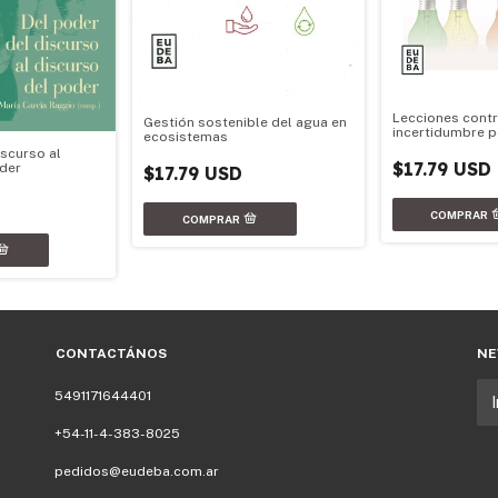
Lecciones contr
Gestión sostenible del agua en
incertidumbre pol
ecosistemas
iscurso al
$17.79 USD
oder
$17.79 USD
CONTACTÁNOS
NE
5491171644401
+54-11-4-383-8025
pedidos@eudeba.com.ar