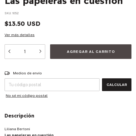
Las papeleras en cuestión
SKU:
1052
$13.50 USD
Ver más detalles
Entregas para el CP:
CAMBIAR CP
Medios de envío
CALCULAR
No sé mi código postal
Descripción
Liliana Bertoni
Las papeleras en cuestión