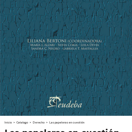
Inicio
>
Catalogo
>
Derecho
>
Las papeleras en cuestión