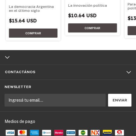
Para
La innovación política
La democracia Argentina
polí
en el último siglo
$10.64 USD
$13
$15.64 USD
CONTACTÁNOS
NEWSLETTER
Medios de pago