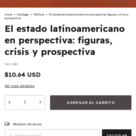
Inicio
>
Catalogo
>
Política
>
El estado latinoamericano en perspectiva: figuras, crisis y
prospectiva
El estado latinoamericano
en perspectiva: figuras,
crisis y prospectiva
SKU:
1981
$10.64 USD
Ver más detalles
Entregas para el CP:
CAMBIAR CP
Medios de envío
CALCULAR