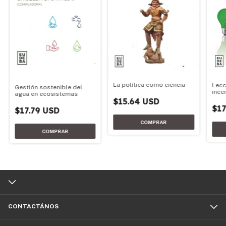
La política como ciencia
Lecc
Gestión sostenible del
ince
agua en ecosistemas
$15.64 USD
$17
$17.79 USD
CONTACTÁNOS