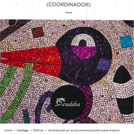
Inicio
>
Catalogo
>
Política
>
América del sur en los comienzos del nuevo milenio