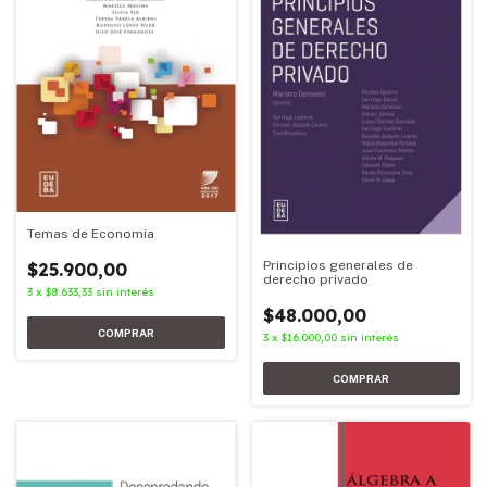
Temas de Economía
Principios generales de
$25.900,00
derecho privado
3
x
$8.633,33
sin interés
$48.000,00
3
x
$16.000,00
sin interés