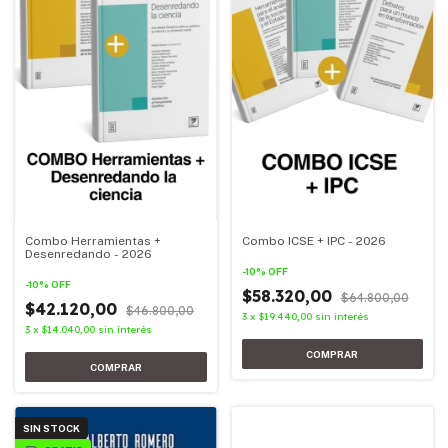
Combo Herramientas +
Combo ICSE + IPC - 2026
Desenredando - 2026
-
10
%
OFF
-
10
%
OFF
$58.320,00
$64.800,00
$42.120,00
$46.800,00
3
x
$19.440,00
sin interés
3
x
$14.040,00
sin interés
SIN STOCK