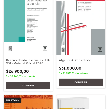
Desenredando la ciencia - UBA
Álgebra A. 2da edición
XXI - Material Oficial 2026
$31.000,00
$26.900,00
3
x
$10.333,33
sin interés
3
x
$8.966,67
sin interés
SIN STOCK