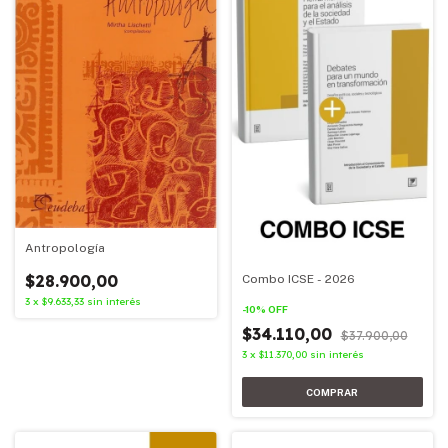
Antropología
$28.900,00
Combo ICSE - 2026
3
x
$9.633,33
sin interés
-
10
%
OFF
$34.110,00
$37.900,00
3
x
$11.370,00
sin interés