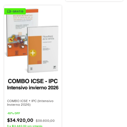
GRATIS
COMBO ICSE + IPC (Intensivo
Invierno 2026)
-
10
%
OFF
$34.920,00
$38.800,00
3
x
$11.640,00
sin interés