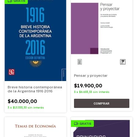
GRATIS
Pensar y proyectar
$19.900,00
Breve historia contemporánea
de la Argentina 1916 2016
3
x
$6.633,33
sin interés
$40.000,00
3
x
$13.333,33
sin interés
GRATIS