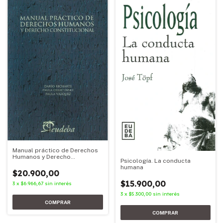
Manual práctico de Derechos
Humanos y Derecho
Psicología. La conducta
Constitucional
humana
$20.900,00
$15.900,00
3
x
$6.966,67
sin interés
3
x
$5.300,00
sin interés