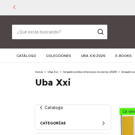
CATÁLOGO
COLECCIONES
UBA XXI 2026
E-BOOKS
Inicio
>
Uba Xxi
>
breadcrumbs.intensivo-invierno-2026
>
breadcru
Uba Xxi
Catalogo
GRA
CATEGORÍAS