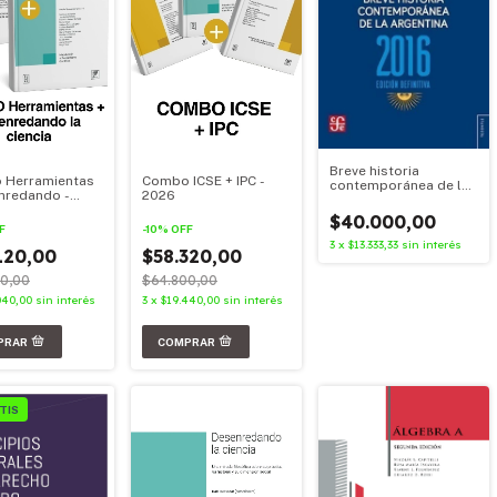
Breve historia
 Herramientas
Combo ICSE + IPC -
contemporánea de la
nredando -
2026
Argentina 1916 2016
$40.000,00
F
-
10
%
OFF
3
x
$13.333,33
sin interés
120,00
$58.320,00
0,00
$64.800,00
040,00
sin interés
3
x
$19.440,00
sin interés
TIS