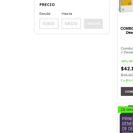
PRECIO
Desde
Hasta
APLICAR
Combo
+ Dese
2026
-
10
%
OF
$42.
$46.80
3
x
$14.
GRA