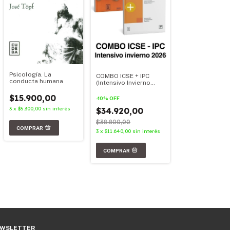
Psicología. La
COMBO ICSE + IPC
conducta humana
(Intensivo Invierno
2026)
$15.900,00
-
10
%
OFF
3
x
$5.300,00
sin interés
$34.920,00
$38.800,00
3
x
$11.640,00
sin interés
WSLETTER