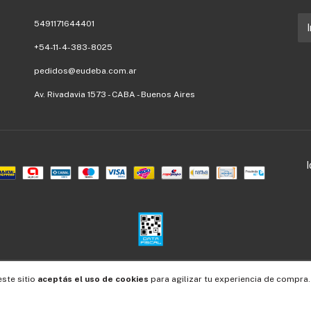
5491171644401
+54-11-4-383-8025
pedidos@eudeba.com.ar
Av. Rivadavia 1573 - CABA - Buenos Aires
Defensa de las y los consumidores. Para reclamos
ingresá acá.
/
Botón de arrepentimiento
este sitio
aceptás el uso de cookies
para agilizar tu experiencia de compra.