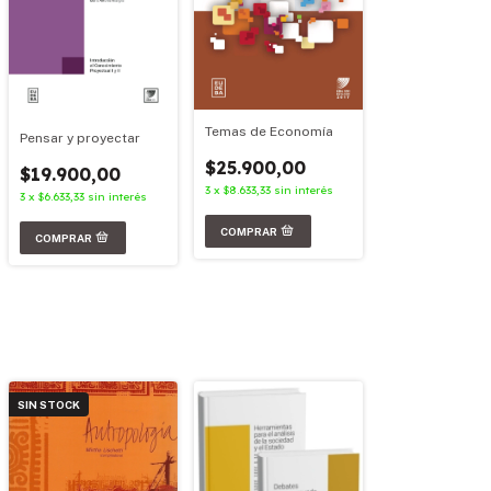
Temas de Economía
Pensar y proyectar
$25.900,00
$19.900,00
3
x
$8.633,33
sin interés
3
x
$6.633,33
sin interés
SIN STOCK