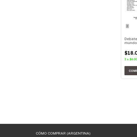
Debate
mundo
transf
$18.
3
x
$6.0
CÓMO COMPRAR (ARGENTINA)