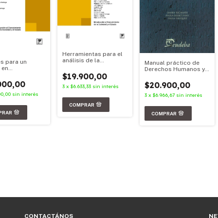
Herramientas para el
análisis de la
s para un
Manual práctico de
sociedad y el Estado -
 en
Derechos Humanos y
Edición 2026
ormación
$19.900,00
Derecho
Constitucional
000,00
$20.900,00
3
x
$6.633,33
sin interés
00,00
sin interés
3
x
$6.966,67
sin interés
CONTACTÁNOS
NE