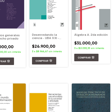
Desenredando la
Álgebra A. 2da edición
pios generales
ciencia - UBA XXI -
echo privado
Material Oficial 2026
$31.000,00
$26.900,00
000,00
3
x
$10.333,33
sin interés
3
x
$8.966,67
sin interés
000,00
sin interés