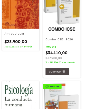
Antropología
Combo ICSE - 2026
$28.900,00
3
x
$9.633,33
sin interés
-
10
%
OFF
$34.110,00
$37.900,00
3
x
$11.370,00
sin interés
GRATIS