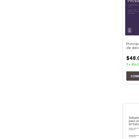
Princi
de der
$48.
3
x
$16.