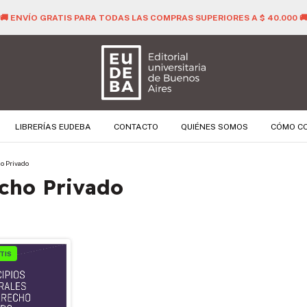
🚚 ENVÍO GRATIS PARA TODAS LAS COMPRAS SUPERIORES A $ 40.000 
LIBRERÍAS EUDEBA
CONTACTO
QUIÉNES SOMOS
CÓMO C
o Privado
echo Privado
TIS