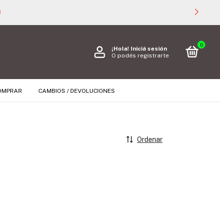

0
¡Hola!
Iniciá sesión
O podés registrarte
OMPRAR
CAMBIOS / DEVOLUCIONES
Ordenar