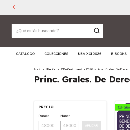
CATÁLOGO
COLECCIONES
UBA XXI 2026
E-BOOKS
Inicio
>
Uba Xxi
>
2Do Cuatrimestre 2026
>
Princ. Grales. De Derech
Princ. Grales. De Der
PRECIO
GRA
Desde
Hasta
APLICAR