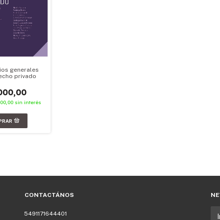
pios generales
echo privado
000,00
000,00
sin interés
CONTACTÁNOS
NE
5491171644401