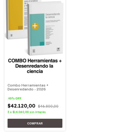
Combo Herramientas +
Desenredando - 2026
-
10
%
OFF
$42.120,00
$46.800,00
3
x
$14.040,00
sin interés