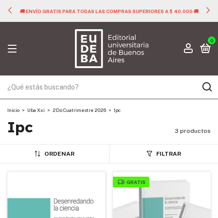
🚚 ENVÍO GRATIS PARA TODAS LAS COMPRAS SUPERIORES A $ 40.000 🚚
0
Inicio
>
Uba Xxi
>
2Do Cuatrimestre 2026
>
Ipc
Ipc
3 productos
ORDENAR
FILTRAR
GRATIS