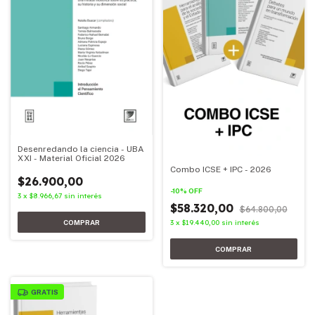
Desenredando la ciencia - UBA
XXI - Material Oficial 2026
Combo ICSE + IPC - 2026
$26.900,00
-
10
%
OFF
3
x
$8.966,67
sin interés
$58.320,00
$64.800,00
3
x
$19.440,00
sin interés
GRATIS