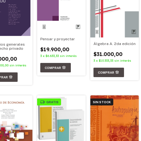
Pensar y proyectar
Álgebra A. 2da edición
pios generales
echo privado
$19.900,00
$31.000,00
3
x
$6.633,33
sin interés
000,00
3
x
$10.333,33
sin interés
000,00
sin interés
GRATIS
SIN STOCK