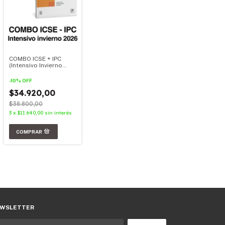
COMBO ICSE + IPC
(Intensivo Invierno
2026)
-
10
%
OFF
$34.920,00
$38.800,00
3
x
$11.640,00
sin interés
WSLETTER