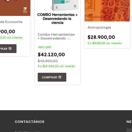
 de Economía
Antropología
900,00
Combo Herramientas
$28.900,00
3,33
sin interés
+ Desenredando -
2026
3
x
$9.633,33
sin interés
-
10
%
OFF
$42.120,00
$46.800,00
3
x
$14.040,00
sin interés
CONTACTÁNOS
NE