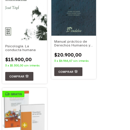
Manual práctico de
Derechos Humanos y
Psicología. La
Derecho
conducta humana
Constitucional
$20.900,00
$15.900,00
3
x
$6.966,67
sin interés
3
x
$5.300,00
sin interés
GRATIS