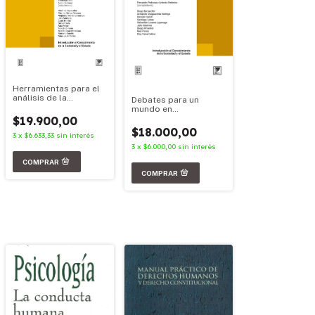
Herramientas para el
análisis de la
Debates para un
sociedad y el Estado -
mundo en
Edición 2026
transformación
$19.900,00
$18.000,00
3
x
$6.633,33
sin interés
3
x
$6.000,00
sin interés