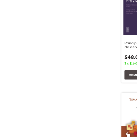
Princi
de der
$48.
3
x
$16.