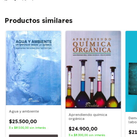
Productos similares
Agua y ambiente
Aprendiendo química
Demo
orgánica
$25.500,00
labo
acci
3
x
$8.500,00
sin interés
$24.900,00
$21
3
x
$8.300,00
sin interés