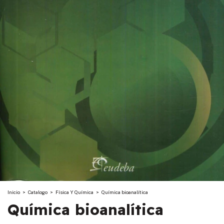
Inicio
>
Catalogo
>
Física Y Química
>
Química bioanalítica
Química bioanalítica