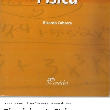
Inicio
>
Catalogo
>
Física Y Química
>
Ejercicios de Física