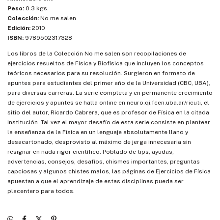
Peso:
0.3 kgs.
Colección:
No me salen
Edición:
2010
ISBN:
9789502317328
Los libros de la Colección No me salen son recopilaciones de
ejercicios resueltos de Física y Biofísica que incluyen los conceptos
teóricos necesarios para su resolución. Surgieron en formato de
apuntes para estudiantes del primer año de la Universidad (CBC, UBA),
para diversas carreras. La serie completa y en permanente crecimiento
de ejercicios y apuntes se halla online en neuro.qi.fcen.uba.ar/ricuti, el
sitio del autor, Ricardo Cabrera, que es profesor de Física en la citada
institución. Tal vez el mayor desafío de esta serie consiste en plantear
la enseñanza de la Física en un lenguaje absolutamente llano y
desacartonado, desprovisto al máximo de jerga innecesaria sin
resignar en nada rigor científico. Poblado de tips, ayudas,
advertencias, consejos, desafíos, chismes importantes, preguntas
capciosas y algunos chistes malos, las páginas de Ejercicios de Física
apuestan a que el aprendizaje de estas disciplinas pueda ser
placentero para todos.