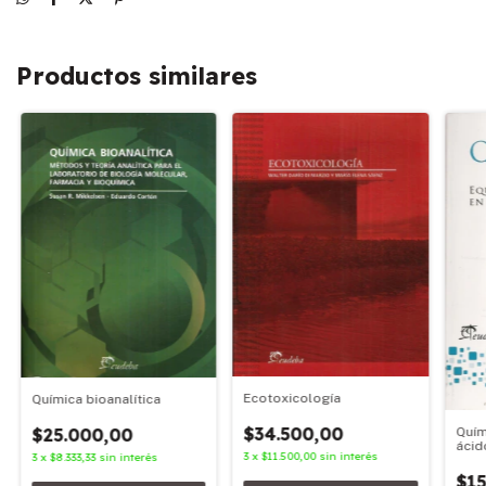
Productos similares
Ecotoxicología
Química bioanalítica
$34.500,00
$25.000,00
Quím
ácid
3
x
$11.500,00
sin interés
3
x
$8.333,33
sin interés
acu
$15