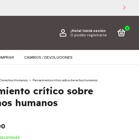
0
¡Hola!
Iniciá sesión
O podés registrarte
OMPRAR
CAMBIOS / DEVOLUCIONES
Derechos Humanos
>
Pensamiento crítico sobre derechos humanos
iento crítico sobre
hos humanos
00
sin interés