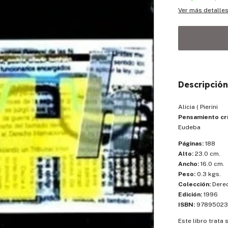
Ver más detalle
Descripción
Alicia ( Pierini
Pensamiento cr
Eudeba
Páginas:
188
Alto:
23.0 cm.
Ancho:
16.0 cm.
Peso:
0.3 kgs.
Colección:
Dere
Edición:
1996
ISBN:
97895023
Este libro trata