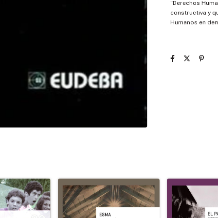
"Derechos Human
constructiva y q
Humanos en dem