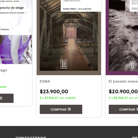
legir
ESMA
El pasado inase
terés
$23.900,00
$20.900,00
3
x
$7.966,67
sin interés
3
x
$6.966,67
sin in