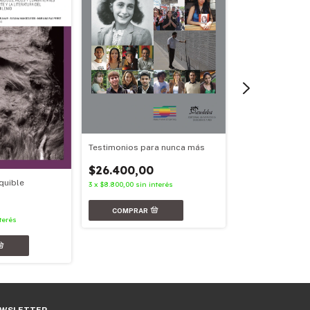
Testimonios para nunca más
$26.400,00
Peripecias de l
quible
Humanos
3
x
$8.800,00
sin interés
$33.600,00
terés
3
x
$11.200,00
sin i