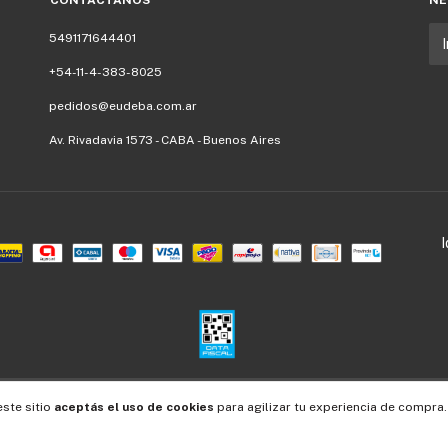
CONTACTÁNOS
NE
5491171644401
+54-11-4-383-8025
pedidos@eudeba.com.ar
Av. Rivadavia 1573 - CABA - Buenos Aires
Defensa de las y los consumidores. Para reclamos
ingresá acá.
/
Botón de arrepentimiento
este sitio
aceptás el uso de cookies
para agilizar tu experiencia de compra.