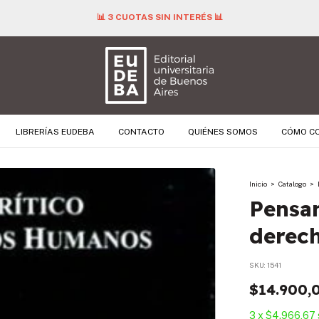
📊 3 CUOTAS SIN INTERÉS 📊
LIBRERÍAS EUDEBA
CONTACTO
QUIÉNES SOMOS
CÓMO C
Inicio
>
Catalogo
>
Pensam
derec
SKU:
1541
$14.900,
3
x
$4.966,67