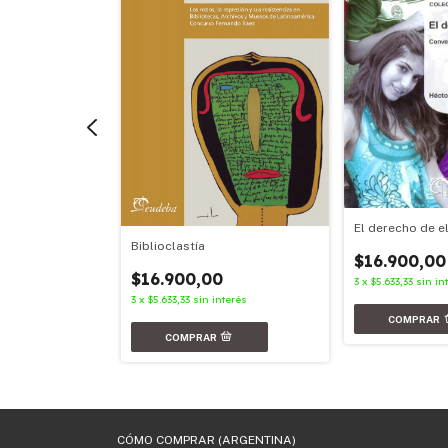
El derecho de e
Derecho
Biblioclastía
umanitario
$16.900,00
$16.900,00
3
x
$5.633,33
sin in
3
x
$5.633,33
sin interés
terés
CÓMO COMPRAR (ARGENTINA)