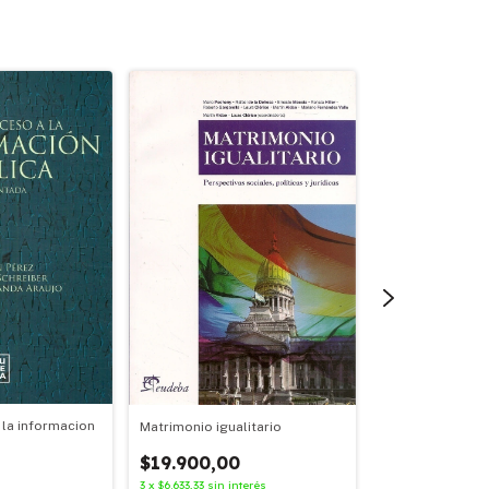
 la informacion
Matrimonio igualitario
Biblioclastía
$19.900,00
$16.900,00
3
x
$6.633,33
sin interés