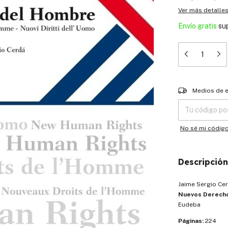
Ver más detalle
Envío gratis
su
Entregas para el
Medios de 
No sé mi códig
Descripción
Jaime Sergio Cer
Nuevos Derech
Eudeba
Páginas:
224