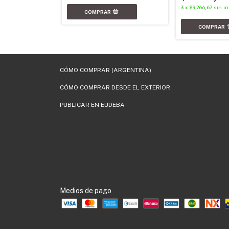
3
x
$9.266,67
sin in
nterés
CÓMO COMPRAR (ARGENTINA)
CÓMO COMPRAR DESDE EL EXTERIOR
PUBLICAR EN EUDEBA
Medios de pago