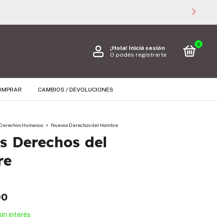
0
¡Hola!
Iniciá sesión
O podés registrarte
OMPRAR
CAMBIOS / DEVOLUCIONES
Derechos Humanos
>
Nuevos Derechos del Hombre
s Derechos del
re
00
sin interés