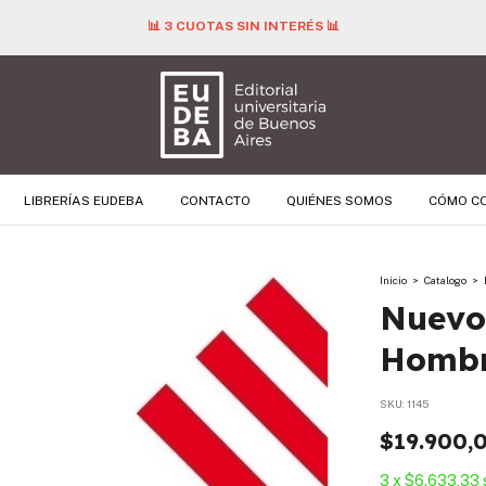
📊 3 CUOTAS SIN INTERÉS 📊
LIBRERÍAS EUDEBA
CONTACTO
QUIÉNES SOMOS
CÓMO C
Inicio
>
Catalogo
>
Nuevo
Homb
SKU:
1145
$19.900,
3
x
$6.633,33