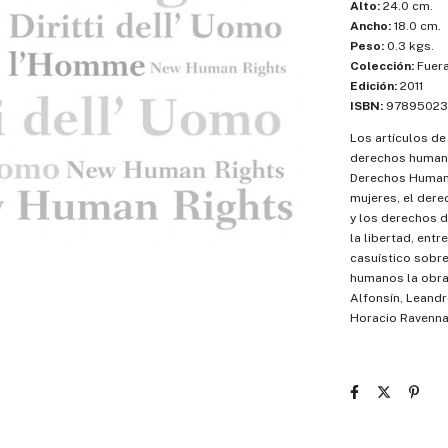
Alto:
24.0 cm.
Ancho:
18.0 cm.
Peso:
0.3 kgs.
Colección:
Fuera
Edición:
2011
ISBN:
97895023
Los artículos d
derechos humano
Derechos Humanos
mujeres, el dere
y los derechos 
la libertad, entr
casuístico sobr
humanos la obra
Alfonsín, Leandr
Horacio Ravenna 