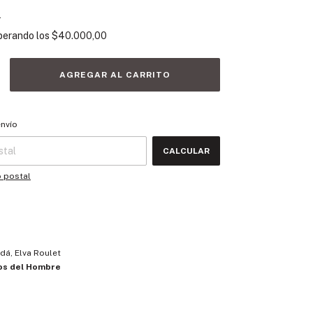
s
perando los
$40.000,00
 CP:
CAMBIAR CP
envío
CALCULAR
o postal
dá, Elva Roulet
os del Hombre