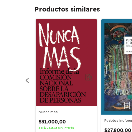
Productos similares
Nunca más
Pueblos indíge
$31.000,00
3
x
$10.333,33
sin interés
$27.800,00