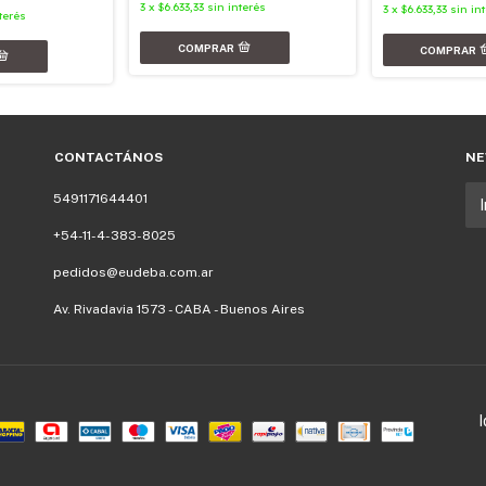
3
x
$6.633,33
sin interés
3
x
$6.633,33
sin in
terés
CONTACTÁNOS
NE
5491171644401
+54-11-4-383-8025
pedidos@eudeba.com.ar
Av. Rivadavia 1573 - CABA - Buenos Aires