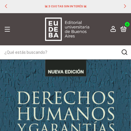
📊 3 CUOTAS SIN INTERÉS 📊
0