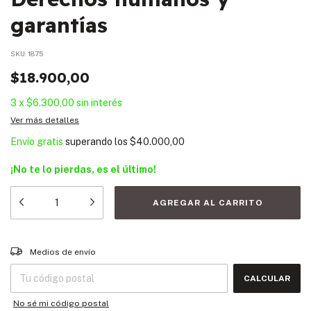
garantías
SKU:
1875
$18.900,00
3
x
$6.300,00
sin interés
Ver más detalles
Envío gratis
superando los
$40.000,00
¡No te lo pierdas, es el último!
Entregas para el CP:
CAMBIAR CP
Medios de envío
CALCULAR
No sé mi código postal