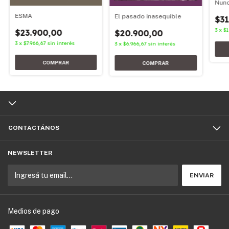
Nun
ESMA
El pasado inasequible
$31
3
x
$1
$23.900,00
$20.900,00
3
x
$7.966,67
sin interés
3
x
$6.966,67
sin interés
CONTACTÁNOS
NEWSLETTER
Medios de pago