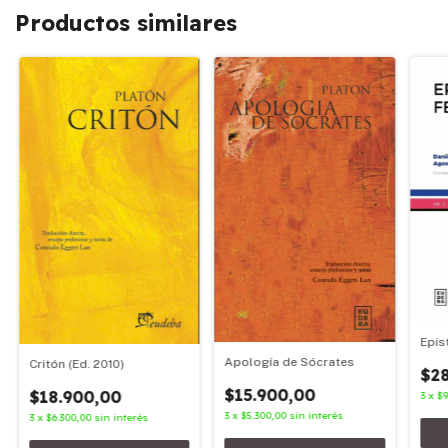
Productos similares
Epis
Apología de Sócrates
Critón (Ed. 2010)
$2
$15.900,00
$18.900,00
3
x
$9
3
x
$5.300,00
sin interés
3
x
$6.300,00
sin interés