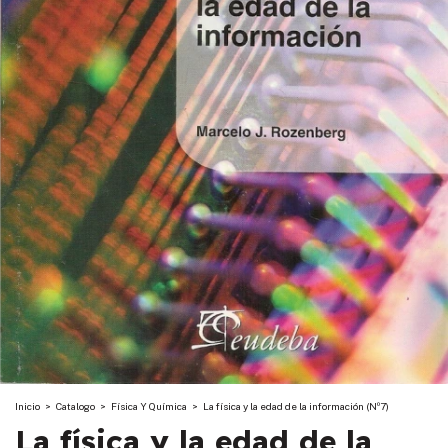
Inicio
>
Catalogo
>
Física Y Química
>
La física y la edad de la información (Nº7)
La física y la edad de la