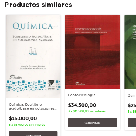
Productos similares
Ecotoxicología
Quím
$34.500,00
$25
Química. Equilibrio
ácido/base en soluciones
3
x
$11.500,00
sin interés
3
x
$8
acuosas
$15.000,00
3
x
$5.000,00
sin interés