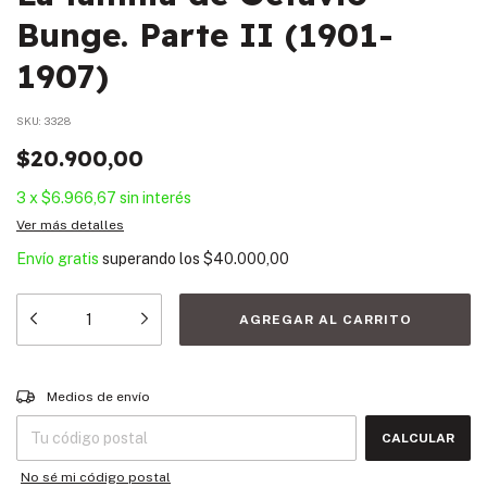
Bunge. Parte II (1901-
1907)
SKU:
3328
$20.900,00
3
x
$6.966,67
sin interés
Ver más detalles
Envío gratis
superando los
$40.000,00
Entregas para el CP:
CAMBIAR CP
Medios de envío
CALCULAR
No sé mi código postal