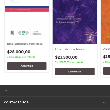
Epistemología feminista
Apol
El arte de la retórica
$28.000,00
$15
$23.500,00
3
x
$9.333,33
sin interés
3
x
$5
3
x
$7.833,33
sin interés
CONTACTÁNOS