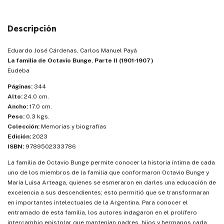
Descripción
Eduardo José Cárdenas, Carlos Manuel Payá
La familia de Octavio Bunge. Parte II (1901-1907)
Eudeba
Páginas:
344
Alto:
24.0 cm.
Ancho:
17.0 cm.
Peso:
0.3 kgs.
Colección:
Memorias y biografías
Edición:
2023
ISBN:
9789502333786
La familia de Octavio Bunge permite conocer la historia íntima de cada
uno de los miembros de la familia que conformaron Octavio Bunge y
María Luisa Arteaga, quienes se esmeraron en darles una educación de
excelencia a sus descendientes; esto permitió que se transformaran
en importantes intelectuales de la Argentina. Para conocer el
entramado de esta familia, los autores indagaron en el prolífero
intercambio epistolar que mantenían padres, hijos y hermanos cada