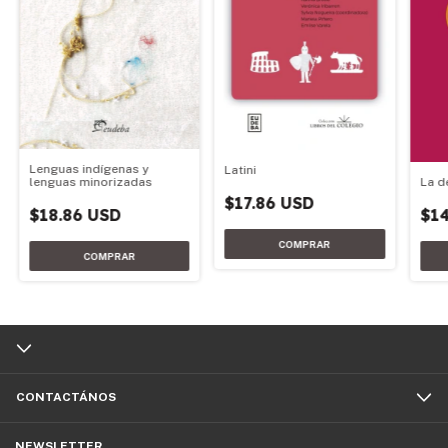
Lenguas indígenas y
Latini
La d
lenguas minorizadas
$17.86 USD
$14
$18.86 USD
CONTACTÁNOS
NEWSLETTER