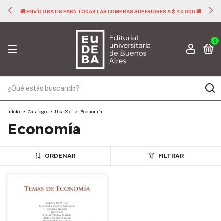
🚚 ENVÍO GRATIS PARA TODAS LAS COMPRAS SUPERIORES A $ 40.000 🚚
0
Inicio
>
Catalogo
>
Uba Xxi
>
Economía
Economía
ORDENAR
FILTRAR