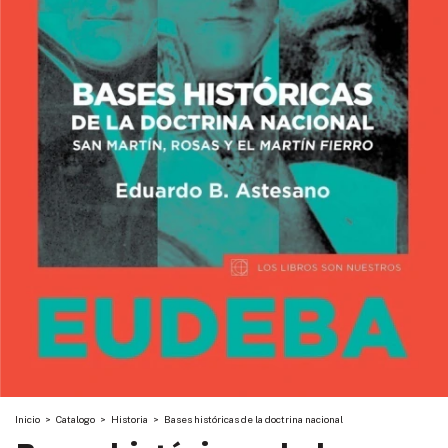
Inicio
>
Catalogo
>
Historia
>
Bases históricas de la doctrina nacional