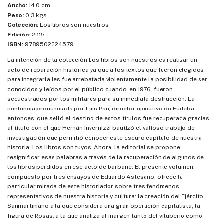
Ancho:
14.0 cm.
Peso:
0.3 kgs.
Colección:
Los libros son nuestros
Edición:
2015
ISBN:
9789502324579
La intención de la colección Los libros son nuestros es realizar un
acto de reparación histórica ya que a los textos que fueron elegidos
para integrarla les fue arrebatada violentamente la posibilidad de ser
conocidos y leídos por el público cuando, en 1976, fueron
secuestrados por los militares para su inmediata destrucción. La
sentencia pronunciada por Luis Pan, director ejecutivo de Eudeba
entonces, que selló el destino de estos títulos fue recuperada gracias
al título con el que Hernán Invernizzi bautizó el valioso trabajo de
investigación que permitió conocer este oscuro capítulo de nuestra
historia: Los libros son tuyos. Ahora, la editorial se propone
resignificar esas palabras a través de la recuperación de algunos de
los libros perdidos en ese acto de barbarie. El presente volumen,
compuesto por tres ensayos de Eduardo Astesano, ofrece la
particular mirada de este historiador sobre tres fenómenos
representativos de nuestra historia y cultura: la creación del Ejército
Sanmartiniano a la que considera una gran operación capitalista; la
figura de Rosas, a la que analiza al margen tanto del vituperio como