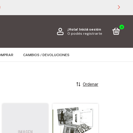

0
¡Hola!
Iniciá sesión
O podés registrarte
OMPRAR
CAMBIOS / DEVOLUCIONES
Ordenar