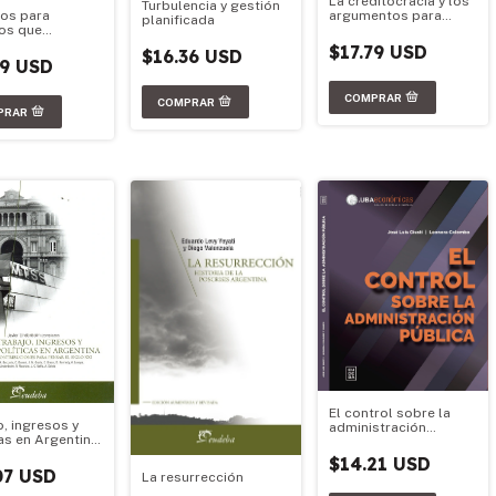
La creditocracia y los
Turbulencia y gestión
argumentos para
os para
planificada
resistirse al pago de
os que
las deudas
ian
$17.79 USD
$16.36 USD
79 USD
El control sobre la
o, ingresos y
administración
as en Argentina:
pública
buciones para
$14.21 USD
el siglo XXI
07 USD
La resurrección