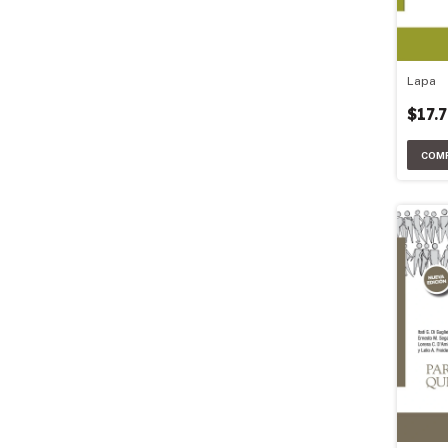
Lapa
$17.