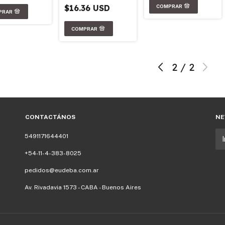
$16.36 USD
2
/
2
CONTACTÁNOS
NE
5491171644401
+54-11-4-383-8025
pedidos@eudeba.com.ar
Av. Rivadavia 1573 - CABA - Buenos Aires