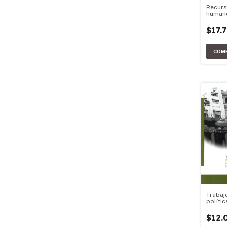
Recurs
human
gerenc
$17.
Trabaj
polític
contri
pensar 
$12.