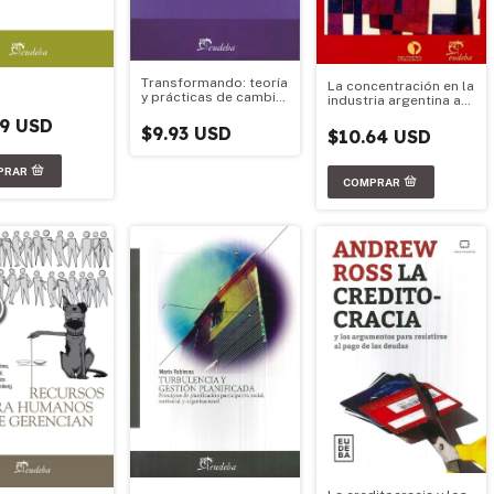
Transformando: teoría
La concentración en la
y prácticas de cambio
industria argentina a
en empresas
mediados de los años
79 USD
argentinas 1995-2003
noventa
$9.93 USD
$10.64 USD