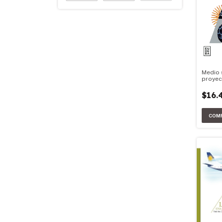
Medio 
proyec
desarr
$16.