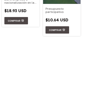
nacionalización en la
industria de la carne
Presupuesto
$18.93 USD
participativo
$10.64 USD