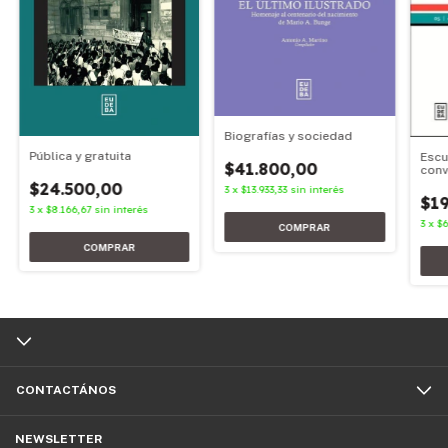
Biografías y sociedad
Pública y gratuita
Escu
$41.800,00
conv
$24.500,00
3
x
$13.933,33
sin interés
$19
3
x
$8.166,67
sin interés
3
x
$6
CONTACTÁNOS
NEWSLETTER