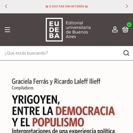
📊 3 CUOTAS SIN INTERÉS 📊
0