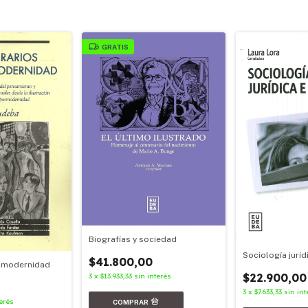
GRATIS
Biografías y sociedad
Sociología juríd
$41.800,00
la modernidad
$22.900,00
3
x
$13.933,33
sin interés
3
x
$7.633,33
sin int
terés