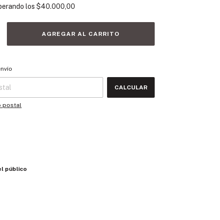
perando los
$40.000,00
 CP:
CAMBIAR CP
envío
CALCULAR
o postal
el público