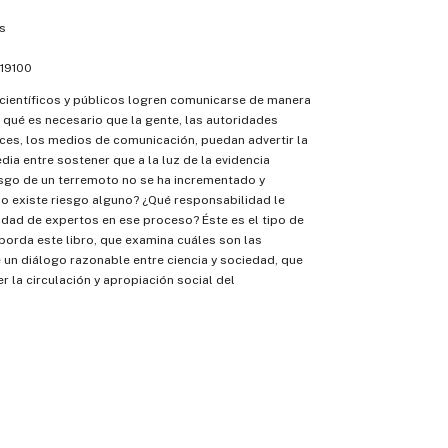
s
19100
 científicos y públicos logren comunicarse de manera
r qué es necesario que la gente, las autoridades
ueces, los medios de comunicación, puedan advertir la
ia entre sostener que a la luz de la evidencia
esgo de un terremoto no se ha incrementado y
no existe riesgo alguno? ¿Qué responsabilidad le
dad de expertos en ese proceso? Éste es el tipo de
orda este libro, que examina cuáles son las
 un diálogo razonable entre ciencia y sociedad, que
r la circulación y apropiación social del