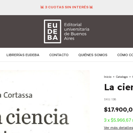
📊 3 CUOTAS SIN INTERÉS 📊
LIBRERÍAS EUDEBA
CONTACTO
QUIÉNES SOMOS
CÓMO C
Inicio
>
Catalogo
>
La cie
SKU:
138
$17.900,
3
x
$5.966,67
Ver más detalle