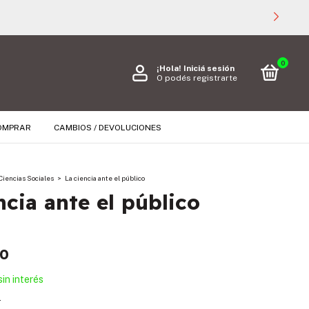
0
¡Hola!
Iniciá sesión
O podés registrarte
OMPRAR
CAMBIOS / DEVOLUCIONES
Ciencias Sociales
>
La ciencia ante el público
ncia ante el público
00
sin interés
s