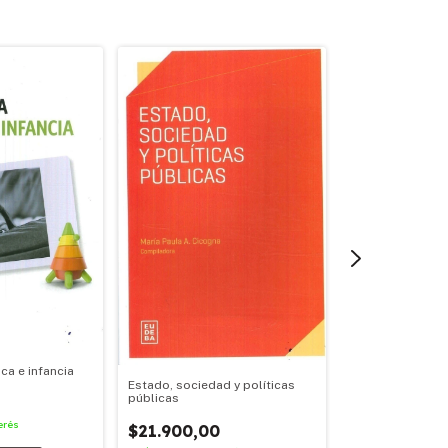
ica e infancia
Escuela secundar
Estado, sociedad y políticas
y participación
públicas
erés
$19.900,00
$21.900,00