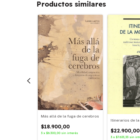
Productos similares
Más allá de la fuga de cerebros
0
Itinerarios de 
nterés
$18.900,00
$22.900,00
3
x
$6.300,00
sin interés
3
x
$7.633,33
sin in