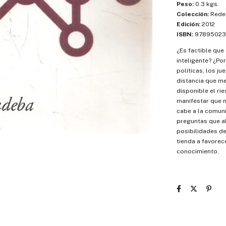
Peso:
0.3 kgs.
Colección:
Rede
Edición:
2012
ISBN:
97895023
¿Es factible que
inteligente? ¿Po
políticas, los j
distancia que med
disponible el ri
manifestar que 
cabe a la comuni
preguntas que ab
posibilidades de
tienda a favorece
conocimiento.