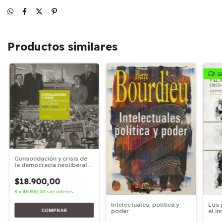
Productos similares
G
Consolidación y crisis de
la democracia neoliberal
1989-2001
$18.900,00
3
x
$6.300,00
sin interés
Los 
Intelectuales, política y
el i
poder
(185