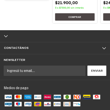
$2
$21.900,00
3
x
$8
3
x
$7.300,00
sin interés
CONTACTÁNOS
NEWSLETTER
Medios de pago