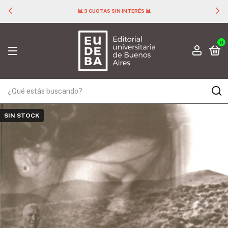
📊 3 CUOTAS SIN INTERÉS 📊
0
SIN STOCK