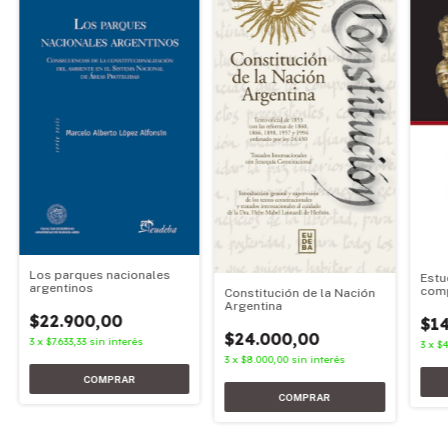
Los parques nacionales
Estu
argentinos
com
Constitución de la Nación
Argentina
$22.900,00
$14
$24.000,00
3
x
$7.633,33
sin interés
3
x
$4
3
x
$8.000,00
sin interés