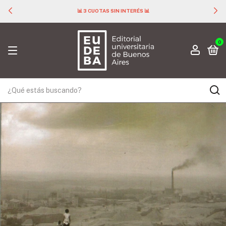
📊 3 CUOTAS SIN INTERÉS 📊
0