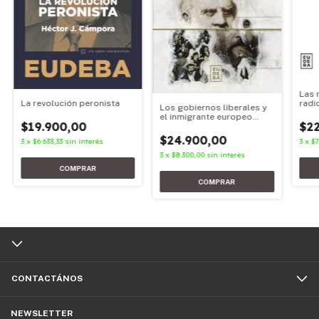
Las 
radi
La revolución peronista
Los gobiernos liberales y
189
el inmigrante europeo
$22
$19.900,00
(1853 -1930)
$24.900,00
3
x
$7
3
x
$6.633,33
sin interés
3
x
$8.300,00
sin interés
CONTACTÁNOS
NEWSLETTER