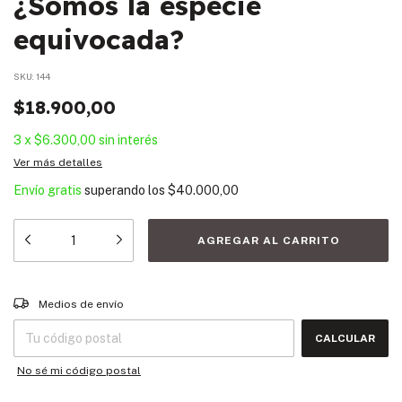
¿Somos la especie
equivocada?
SKU:
144
$18.900,00
3
x
$6.300,00
sin interés
Ver más detalles
Envío gratis
superando los
$40.000,00
Entregas para el CP:
CAMBIAR CP
Medios de envío
CALCULAR
No sé mi código postal