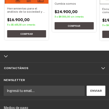
Cumbia somos
Herramientas para el
Escu
$24.900,00
análisis de la sociedad y el
conv
estado
3
x
$8.300,00
sin interés
$16.900,00
$19
3
x
$5.633,33
sin interés
3
x
$6
CONTACTÁNOS
NEWSLETTER
Medios de pago