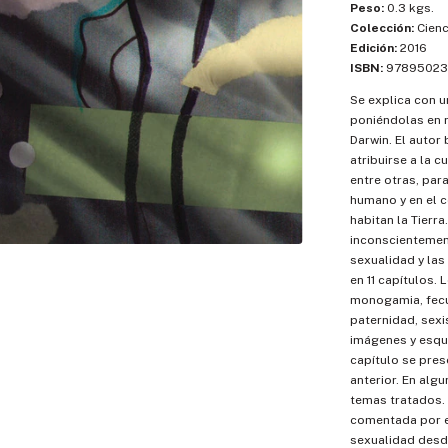
Peso:
0.3 kgs.
Colección:
Cienc
Edición:
2016
ISBN:
97895023
Se explica con u
poniéndolas en r
Darwin. El autor
atribuirse a la c
entre otras, par
humano y en el 
habitan la Tierra
inconscientement
sexualidad y las
en 11 capítulos.
monogamia, fecun
paternidad, sexi
imágenes y esque
capítulo se pres
anterior. En alg
temas tratados. A
comentada por el
sexualidad desde