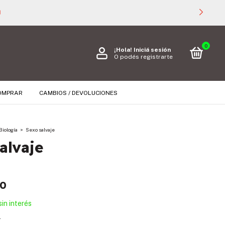
000 🚚
0
¡Hola!
Iniciá sesión
O podés registrarte
OMPRAR
CAMBIOS / DEVOLUCIONES
Biología
>
Sexo salvaje
alvaje
00
sin interés
s