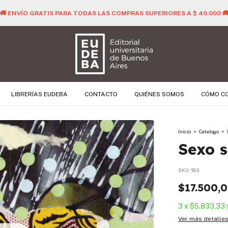
🚚 ENVÍO GRATIS PARA TODAS LAS COMPRAS SUPERIORES A $ 40.
LIBRERÍAS EUDEBA
CONTACTO
QUIÉNES SOMOS
CÓMO C
Inicio
>
Catalogo
>
Sexo s
SKU:
183
$17.500,
3
x
$5.833,33
Ver más detalle