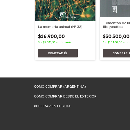
Elementos de u
filogenética
La memoria animal (Nº 32)
ibles
$30.300,00
$16.900,00
3
x
$10.100,00
sin 
3
x
$5.633,33
sin interés
nterés
CÓMO COMPRAR (ARGENTINA)
CÓMO COMPRAR DESDE EL EXTERIOR
PUBLICAR EN EUDEBA