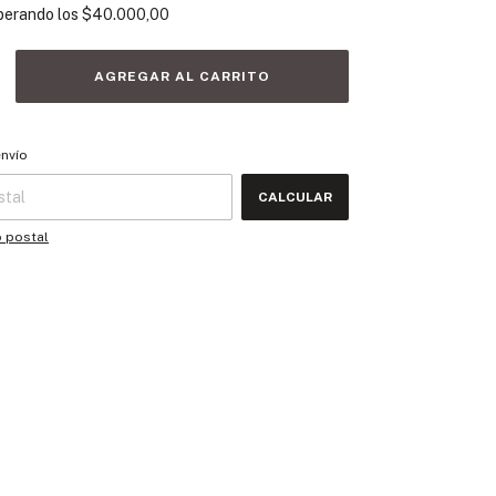
perando los
$40.000,00
 CP:
CAMBIAR CP
envío
CALCULAR
o postal