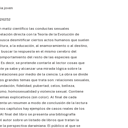
ia joven
26252
n matiz científico las conductas sexuales
elación directa con la Teoría de la Evolución de
 busca desmitificar ciertos actos humanos que suelen
ultura, a la educación, al enamoramiento o al destino,
a buscar la respuesta en el mismo cerebro del
comportamiento del resto de las especies que
. Es decir, se pretende contarle al lector cosas que
e ya sabe y alcanzar una mirada lógica sobre la
 relaciones por medio de la ciencia. La obra se divide
 Los grandes temas que trata son: relaciones sexuales,
dación, fidelidad, pubertad, celos, belleza,
smo, homosexualidad y violencia sexual. Contiene
mas explicativos (sin color). Al final de cada
enta un resumen a modo de conclusión de la lectura
unos capítulos hay ejemplos de casos reales de los
l final del libro se presenta una bibliografía
 autor sobre un listado de libros que tratan la
 la perspectiva darwiniana. El público al que se