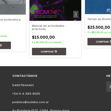
Temas de Biofís
na sistemática
Manual de actividades
$25.500,00
prácticas
3
x
$8.500,00
sin i
interés
$15.000,00
3
x
$5.000,00
sin interés
CONTACTÁNOS
NE
5491171644401
+54-11-4-383-8025
pedidos@eudeba.com.ar
Av. Rivadavia 1573 - CABA - Buenos Aires