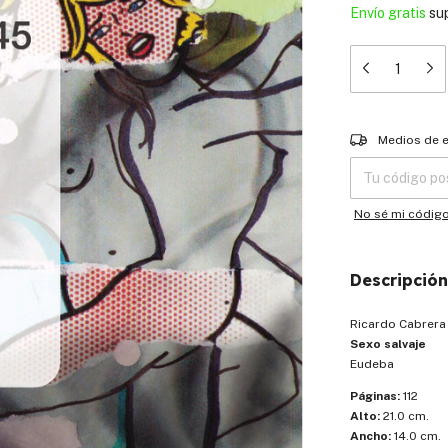
Envío gratis
su
Entregas para el
Medios de 
No sé mi códig
Descripción
Ricardo Cabrera
Sexo salvaje
Eudeba
Páginas:
112
Alto:
21.0 cm.
Ancho:
14.0 cm.