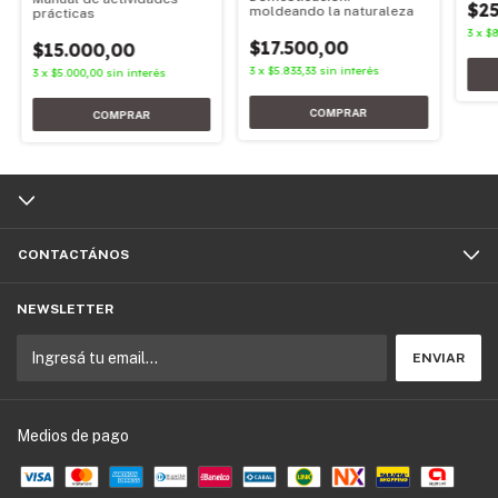
$25
moldeando la naturaleza
prácticas
3
x
$8
$17.500,00
$15.000,00
3
x
$5.833,33
sin interés
3
x
$5.000,00
sin interés
CONTACTÁNOS
NEWSLETTER
Medios de pago