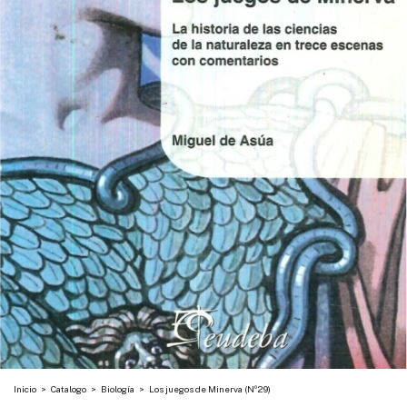
Inicio
>
Catalogo
>
Biología
>
Los juegos de Minerva (Nº29)