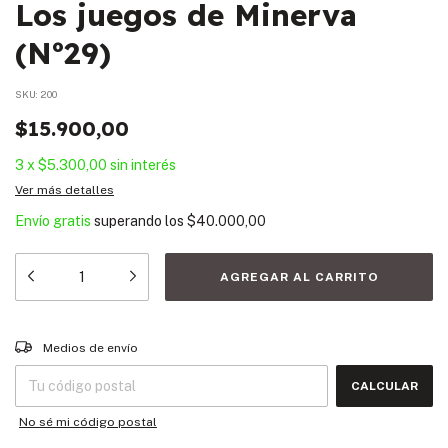
Los juegos de Minerva
(Nº29)
SKU:
200
$15.900,00
3
x
$5.300,00
sin interés
Ver más detalles
Envío gratis
superando los
$40.000,00
Entregas para el CP:
CAMBIAR CP
Medios de envío
CALCULAR
No sé mi código postal