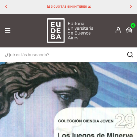
📊 3 CUOTAS SIN INTERÉS 📊
0