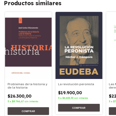
Productos similares
Problemas de la historia y
La revolución peronista
Las 
de la historia
dere
$19.900,00
$26.300,00
$22
3
x
$6.633,33
sin interés
3
x
$8.766,67
sin interés
3
x
$7