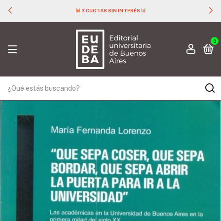
📊 3 CUOTAS SIN INTERÉS 📊
0