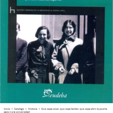
Inicio
>
Catalogo
>
Historia
>
Que sepa coser, que sepa bordar, que sepa abrir la puerta
para ir a la universidad