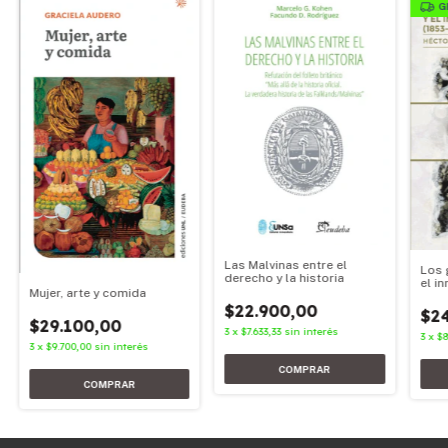
G
Las Malvinas entre el
Los 
derecho y la historia
el i
Mujer, arte y comida
(185
$22.900,00
$2
$29.100,00
3
x
$7.633,33
sin interés
3
x
$8
3
x
$9.700,00
sin interés