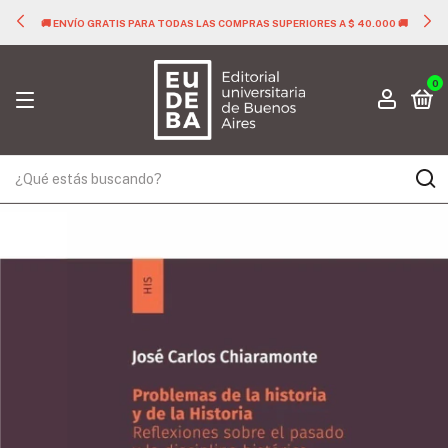
🚚 ENVÍO GRATIS PARA TODAS LAS COMPRAS SUPERIORES A $ 40.000 🚚
0