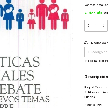
Ver más detalle
Envío gratis
su
Entregas para el
Medios de 
No sé mi códig
Descripción
Raquel Castron
Políticas socia
Eudeba
Páginas:
166