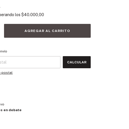
s
perando los
$40.000,00
 CP:
CAMBIAR CP
envío
CALCULAR
o postal
ovo
les en debate