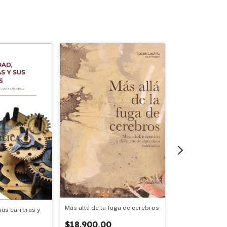
Más allá de la fuga de cerebros
sus carreras y
Escuela secundar
y participación
$18.900,00