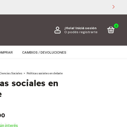
0
¡Hola!
Iniciá sesión
O podés registrarte
OMPRAR
CAMBIOS / DEVOLUCIONES
Ciencias Sociales
>
Políticas sociales en debate
cas sociales en
e
00
sin interés