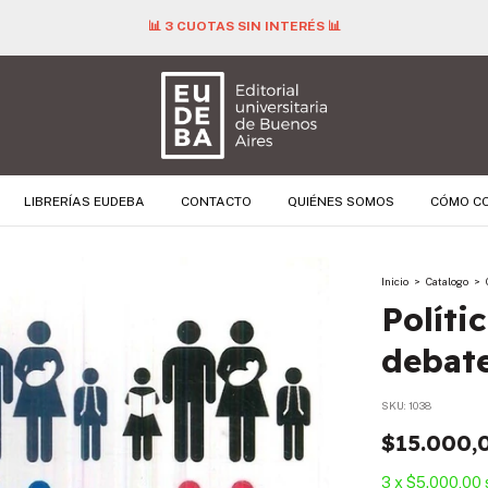
📊 3 CUOTAS SIN INTERÉS 📊
LIBRERÍAS EUDEBA
CONTACTO
QUIÉNES SOMOS
CÓMO C
Inicio
>
Catalogo
>
Políti
debat
SKU:
1038
$15.000,
3
x
$5.000,00