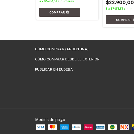
3
x
$6.633,33
sin interés
$22.900,00
nterés
3
x
$7.633,33
sin in
CÓMO COMPRAR (ARGENTINA)
CÓMO COMPRAR DESDE EL EXTERIOR
PUBLICAR EN EUDEBA
Medios de pago