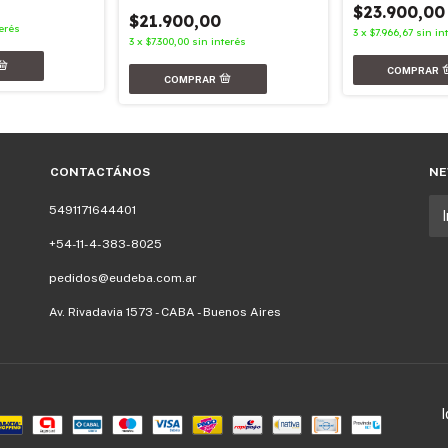
$23.900,00
$21.900,00
terés
3
x
$7.966,67
sin in
3
x
$7.300,00
sin interés
CONTACTÁNOS
NE
5491171644401
+54-11-4-383-8025
pedidos@eudeba.com.ar
Av. Rivadavia 1573 - CABA - Buenos Aires