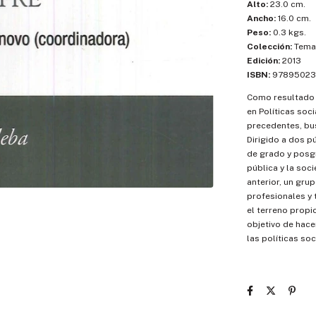
Alto:
23.0 cm.
Ancho:
16.0 cm.
Peso:
0.3 kgs.
Colección:
Temas
Edición:
2013
ISBN:
97895023
Como resultado d
en Políticas soc
precedentes, bus
Dirigido a dos p
de grado y posgr
pública y la soci
anterior, un gru
profesionales y
el terreno propio
objetivo de hace
las políticas soc