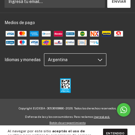
Medios de pago
Idiomas y monedas
Copyright EUDEBA - 30536109990 - 2026. Todos los derechos reservados.
Defensa de las y los consumidores. Para reclamos
ingresá acá.
Botón de arrepentimiento
Al navegar por este sitio
aceptás el uso de
ENTENDIDO