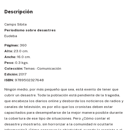
Descripción
Camps Sibila
Periodismo sobre desastres
Eudeba
Páginas:
360
Alto:
23.0 cm.
Ancho:
16.0 cm.
Peso:
0.3 kgs.
Colección:
Temas - Comunicación
Edición:
2017
ISBN:
9789502327648
Ningún medio, por más pequeño que sea, está exento de tener que
cubrir un desastre. Toda la población está pendiente de la tragedia,
que encabeza los diarios online y desborda los noticieros de radios y
canales de televisión, es por ello que los cronistas deben estar
capacitados para desempeñarse de la mejor manera posible durante
la cobertura de ese tipo de situaciones. Pero ¿Cómo contar el
desastre y mostrarlo, sin horrorizar a la comunidad ni ocultarle
información? ¿Cómo conservar la objetividad, cuando la cronista o el