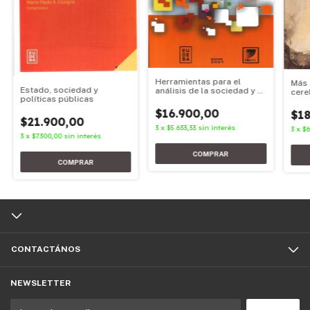
Herramientas para el
Más 
Estado, sociedad y
análisis de la sociedad y el
cere
políticas públicas
estado
$16.900,00
$18
$21.900,00
3
x
$5.633,33
sin interés
3
x
$6
3
x
$7.300,00
sin interés
CONTACTÁNOS
NEWSLETTER