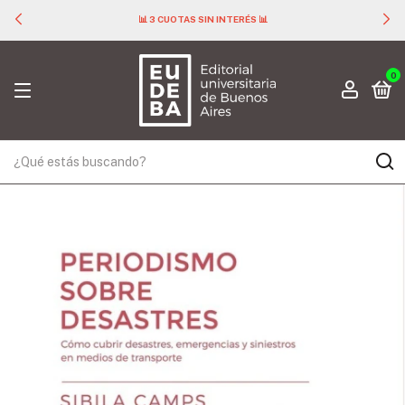
📊 3 CUOTAS SIN INTERÉS 📊
0