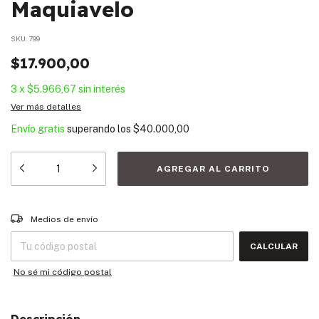
Maquiavelo
SKU:
799
$17.900,00
3
x
$5.966,67
sin interés
Ver más detalles
Envío gratis
superando los
$40.000,00
Entregas para el CP:
CAMBIAR CP
Medios de envío
CALCULAR
No sé mi código postal
Descripción