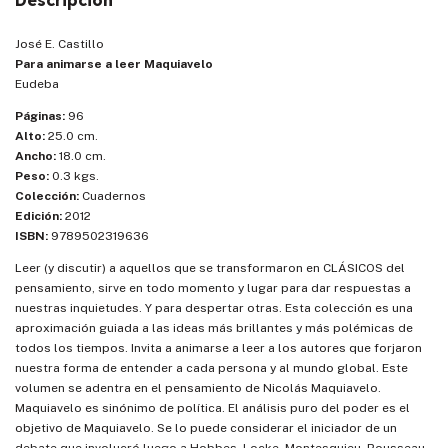
José E. Castillo
Para animarse a leer Maquiavelo
Eudeba
Páginas:
96
Alto:
25.0 cm.
Ancho:
18.0 cm.
Peso:
0.3 kgs.
Colección:
Cuadernos
Edición:
2012
ISBN:
9789502319636
Leer (y discutir) a aquellos que se transformaron en CLÁSICOS del
pensamiento, sirve en todo momento y lugar para dar respuestas a
nuestras inquietudes. Y para despertar otras. Esta colección es una
aproximación guiada a las ideas más brillantes y más polémicas de
todos los tiempos. Invita a animarse a leer a los autores que forjaron
nuestra forma de entender a cada persona y al mundo global. Este
volumen se adentra en el pensamiento de Nicolás Maquiavelo.
Maquiavelo es sinónimo de política. El análisis puro del poder es el
objetivo de Maquiavelo. Se lo puede considerar el iniciador de un
debate que involucró luego a Hobbes, Locke, Montesquieu, Rousseau,