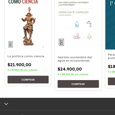
Para
La política como ciencia
Gestión sostenible del
polí
agua en ecosistemas
$21.900,00
$18
$24.900,00
3
x
$7.300,00
sin interés
3
x
$6
3
x
$8.300,00
sin interés