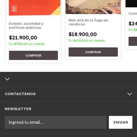
Cum
Más allá de la fuga de
$2
Estado, sociedad y
cerebros
políticas públicas
3
x
$8
$18.900,00
$21.900,00
3
x
$6.300,00
sin interés
3
x
$7.300,00
sin interés
CONTACTÁNOS
NEWSLETTER