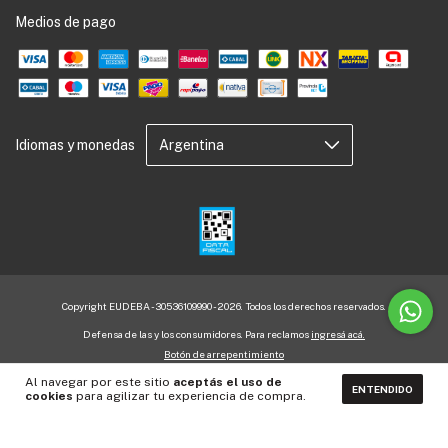
Medios de pago
Idiomas y monedas
Copyright EUDEBA - 30536109990 - 2026. Todos los derechos reservados.
Defensa de las y los consumidores. Para reclamos
ingresá acá.
Botón de arrepentimiento
Al navegar por este sitio
aceptás el uso de
ENTENDIDO
cookies
para agilizar tu experiencia de compra.