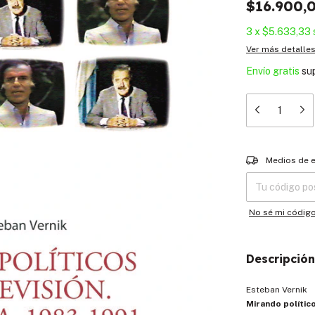
$16.900,
3
x
$5.633,33
Ver más detalle
Envío gratis
su
Entregas para el
Medios de 
No sé mi códig
Descripción
Esteban Vernik
Mirando político