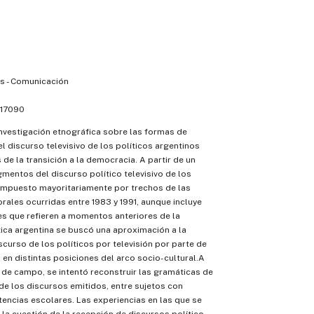
 - Comunicación
17090
investigación etnográfica sobre las formas de
el discurso televisivo de los políticos argentinos
 de la transición a la democracia. A partir de un
mentos del discurso político televisivo de los
compuesto mayoritariamente por trechos de las
ales ocurridas entre 1983 y 1991, aunque incluye
s que refieren a momentos anteriores de la
tica argentina se buscó una aproximación a la
scurso de los políticos por televisión por parte de
 en distintas posiciones del arco socio-cultural.A
o de campo, se intentó reconstruir las gramáticas de
de los discursos emitidos, entre sujetos con
encias escolares. Las experiencias en las que se