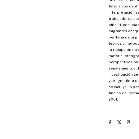
buscaba situar a
televisivos den
interpretación s
trabajadores sub
Villa 21, con una
migrantes chaqu
periferia de la g
teórica y metod
la recepción de d
material etnográ
perspectivas bie
señalamientos de
investigación se 
y pragmatista d
se incluye un po
finales del pres
2001.