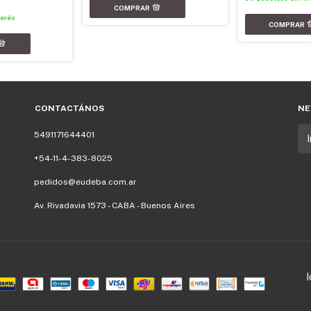
terés
CONTACTÁNOS
NE
5491171644401
+54-11-4-383-8025
pedidos@eudeba.com.ar
Av. Rivadavia 1573 - CABA - Buenos Aires