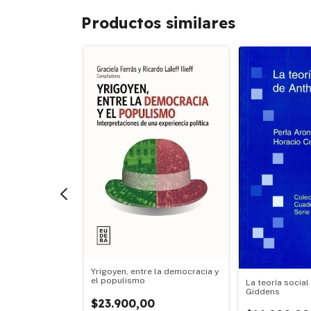
Productos similares
mporáneos -
Yrigoyen, entre la democracia y
ial Oficial 2025
el populismo
La teoría socia
Giddens
$23.900,00