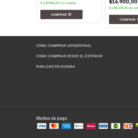
$16.900,00
nterés
3
x
$7.966,67
sin interés
3
x
$5.633,33
sin in
CÓMO COMPRAR (ARGENTINA)
CÓMO COMPRAR DESDE EL EXTERIOR
PUBLICAR EN EUDEBA
Medios de pago