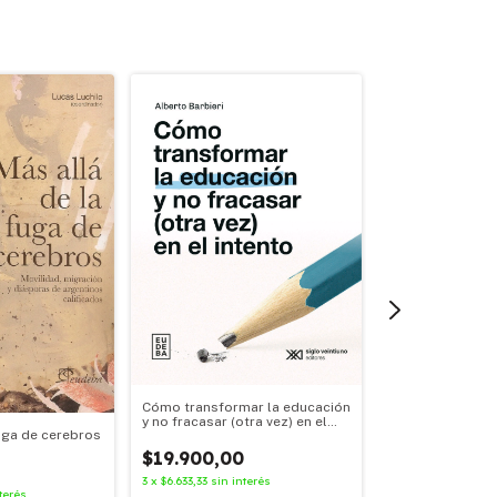
Cómo transformar la educación
Cumbia somos
y no fracasar (otra vez) en el
fuga de cerebros
intento
$24.900,00
$19.900,00
3
x
$8.300,00
sin in
3
x
$6.633,33
sin interés
terés