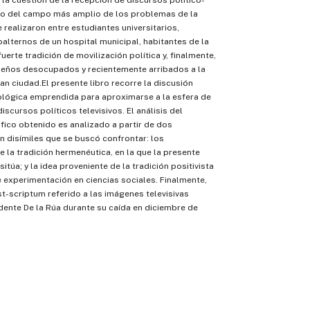
 la cuestión de la recepción de discursos político-
tro del campo más amplio de los problemas de la
e realizaron entre estudiantes universitarios,
alternos de un hospital municipal, habitantes de la
 fuerte tradición de movilización política y, finalmente,
eños desocupados y recientemente arribados a la
ran ciudad.El presente libro recorre la discusión
ológica emprendida para aproximarse a la esfera de
iscursos políticos televisivos. El análisis del
fico obtenido es analizado a partir de dos
n disímiles que se buscó confrontar: los
 la tradición hermenéutica, en la que la presente
sitúa; y la idea proveniente de la tradición positivista
e experimentación en ciencias sociales. Finalmente,
st-scriptum referido a las imágenes televisivas
idente De la Rúa durante su caída en diciembre de