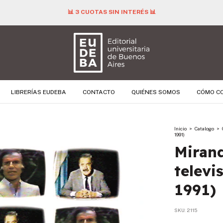
📊 3 CUOTAS SIN INTERÉS 📊
LIBRERÍAS EUDEBA
CONTACTO
QUIÉNES SOMOS
CÓMO C
Inicio
>
Catalogo
>
1991)
Mirand
televi
1991)
SKU:
2115