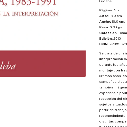
Eudeba
Páginas:
152
Alto:
23.0 cm.
Ancho:
16.0 cm.
Peso:
0.3 kgs.
Colección:
Temas
Edición:
2010
ISBN:
97895023
Se trata de una 
interpretación d
durante los años
montaje con frag
últimos años  
campañas elector
también imágene
experiencia polí
recepción del di
sujetos situados
partir de trabaj
reconocimiento 
distintas compet