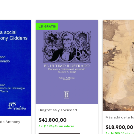
GRATIS
Biografías y sociedad
Más allá de la 
$41.800,00
l de Anthony
3
x
$13.933,33
sin interés
$18.900,00
3
x
$6.300,00
sin in