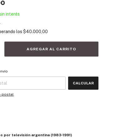
00
sin interés
s
perando los
$40.000,00
 CP:
CAMBIAR CP
envío
CALCULAR
o postal
s por televisión argentina (1983-1991)