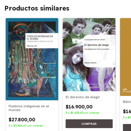
Productos similares
El derecho de elegir
Bibl
$16.900,00
Pueblos indígenas en el
mundo
$16
3
x
$5.633,33
sin interés
3
x
$5
$27.800,00
3
x
$9.266,67
sin interés