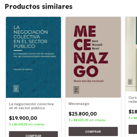
Productos similares
Curs
reda
Mecenazgo
La negociación colectiva
en el sector público
$18
$25.800,00
$19.900,00
3
x
$6
3
x
$8.600,00
sin interés
3
x
$6.633,33
sin interés