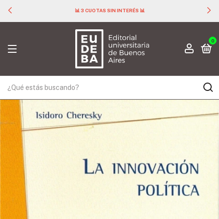
📊 3 CUOTAS SIN INTERÉS 📊
0