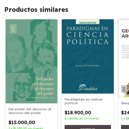
Productos similares
Paradigmas en ciencia
Geop
política
Del poder del discurso al
$2
$18.900,00
discurso del poder
3
x
$8
3
x
$6.300,00
sin interés
$15.000,00
3
x
$5.000,00
sin interés