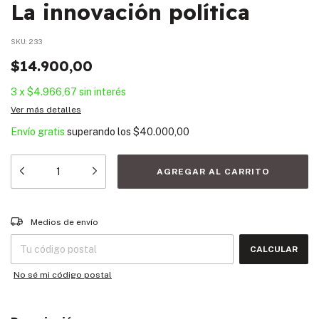
La innovación política
SKU:
233
$14.900,00
3
x
$4.966,67
sin interés
Ver más detalles
Envío gratis
superando los
$40.000,00
Entregas para el CP:
CAMBIAR CP
Medios de envío
CALCULAR
No sé mi código postal