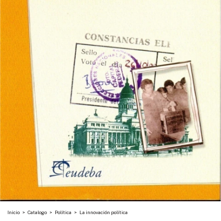
Inicio
>
Catalogo
>
Política
>
La innovación política