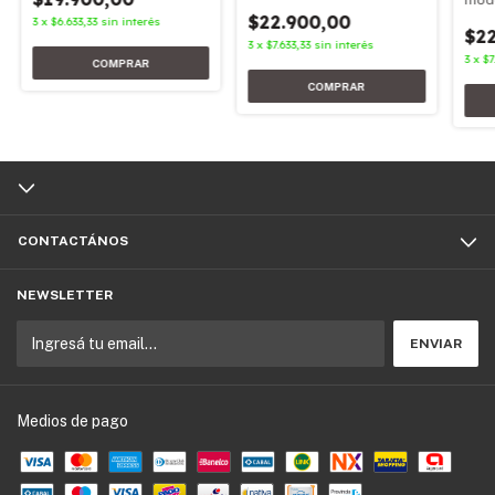
$22.900,00
3
x
$6.633,33
sin interés
$22
3
x
$7.633,33
sin interés
3
x
$7
CONTACTÁNOS
NEWSLETTER
Medios de pago