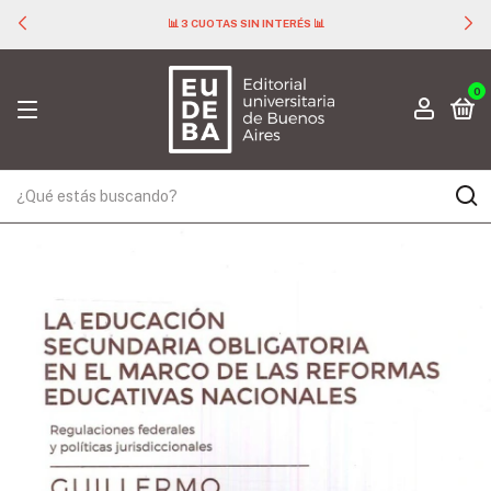
📊 3 CUOTAS SIN INTERÉS 📊
0