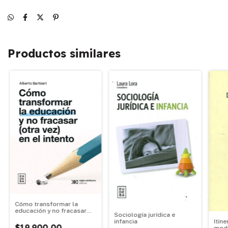
Productos similares
Cómo transformar la
educación y no fracasar
Sociología jurídica e
(otra vez) en el intento
Itine
infancia
$19.900,00
mod