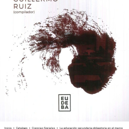
Inicio
>
Catalogo
>
Ciencias Sociales
>
La educación secundaria obligatoria en el marco