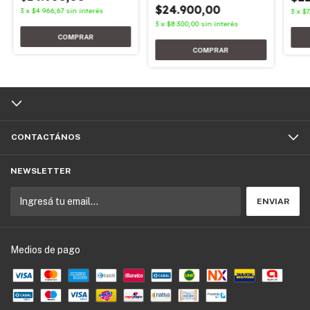
$24.900,00
3
x
$4.966,67
sin interés
3
x
$7
3
x
$8.300,00
sin interés
CONTACTÁNOS
NEWSLETTER
Medios de pago