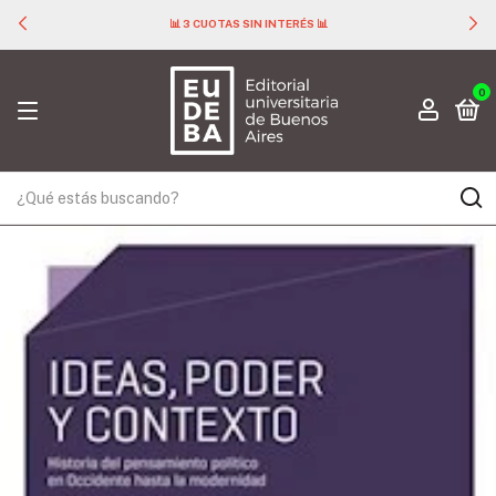
📊 3 CUOTAS SIN INTERÉS 📊
0