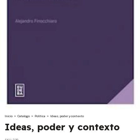
Inicio
>
Catalogo
>
Política
>
Ideas, poder y contexto
Ideas, poder y contexto
SKU:
239