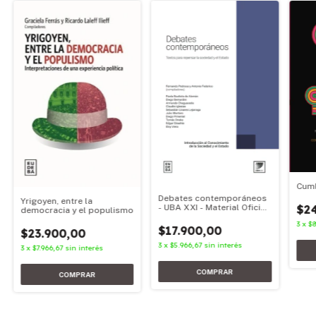
Cum
Debates contemporáneos
Yrigoyen, entre la
$2
- UBA XXI - Material Oficial
democracia y el populismo
2025
3
x
$8
$17.900,00
$23.900,00
3
x
$5.966,67
sin interés
3
x
$7.966,67
sin interés