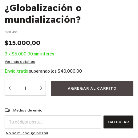
¿Globalización o
mundialización?
SKU:
410
$15.000,00
3
x
$5.000,00
sin interés
Ver más detalles
Envío gratis
superando los
$40.000,00
Entregas para el CP:
CAMBIAR CP
Medios de envío
CALCULAR
No sé mi código postal