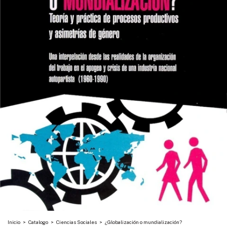
Inicio
>
Catalogo
>
Ciencias Sociales
>
¿Globalización o mundialización?