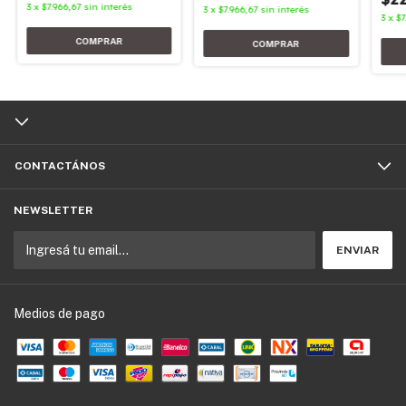
3
x
$7.966,67
sin interés
3
x
$7.966,67
sin interés
3
x
$7
CONTACTÁNOS
NEWSLETTER
Medios de pago