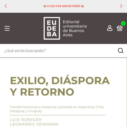
📊 3 CUOTAS SIN INTERÉS 📊
0