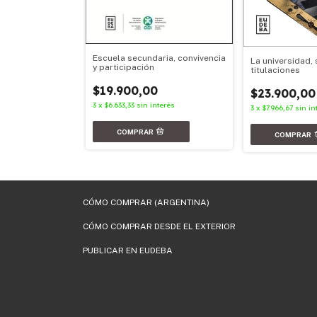
ica e infancia
Escuela secundaria, convivencia
La universidad, 
y participación
titulaciones
0
$19.900,00
$23.900,00
terés
3
x
$6.633,33
sin interés
3
x
$7.966,67
sin in
CÓMO COMPRAR (ARGENTINA)
CÓMO COMPRAR DESDE EL EXTERIOR
PUBLICAR EN EUDEBA