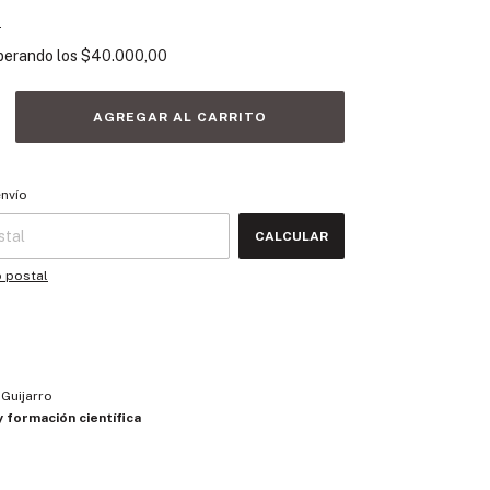
s
perando los
$40.000,00
 CP:
CAMBIAR CP
envío
CALCULAR
o postal
Guijarro
 y formación científica