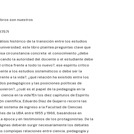
ibros son nuestros
17571
álisis histórico de la transición entre los estudios
 universidad, este libro plantea preguntas clave que
esa circunstancia concreta: el conocimiento ¿debe
ocando la autoridad del docente o el estudiante debe
 crítica frente a todo lo nuevo?, ese espíritu crítico
ente a los estudios sistemáticos o debe ser la
rente a la vida?, ¿qué relación ha existido entre los
dos pedagógicos y las posiciones políticas de
uvieron?, ¿cuál es el papel de la pedagogía en la
la ciencia en la vida?En los diez capítulos de Espíritu
ón científica, Eduardo Díaz de Guijarro recorre las
el sistema de ingreso a la Facultad de Ciencias
les de la UBA entre 1955 y 1966, basándose en
 época y en testimonios de los protagonistas. De la
páginas deberán surgir necesariamente los debates
as complejas relaciones entre ciencia, pedagogía y