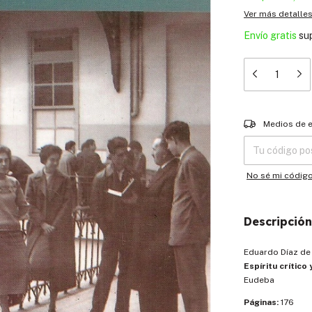
Ver más detalle
Envío gratis
su
Entregas para el
Medios de 
No sé mi códig
Descripción
Eduardo Díaz de 
Espíritu crítico
Eudeba
Páginas:
176