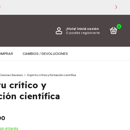

0
¡Hola!
Iniciá sesión
O podés registrarte
OMPRAR
CAMBIOS / DEVOLUCIONES
Ciencias Sociales
>
Espíritu crítico y formación científica
tu crítico y
ión científica
00
sin interés