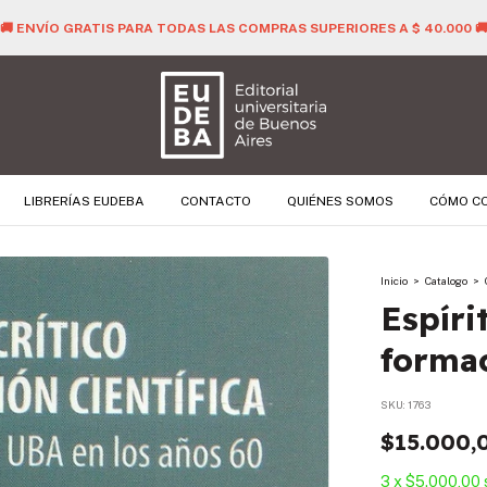
🚚 ENVÍO GRATIS PARA TODAS LAS COMPRAS SUPERIORES A $ 40.000 
LIBRERÍAS EUDEBA
CONTACTO
QUIÉNES SOMOS
CÓMO C
Inicio
>
Catalogo
>
Espíri
formac
SKU:
1763
$15.000,
3
x
$5.000,00