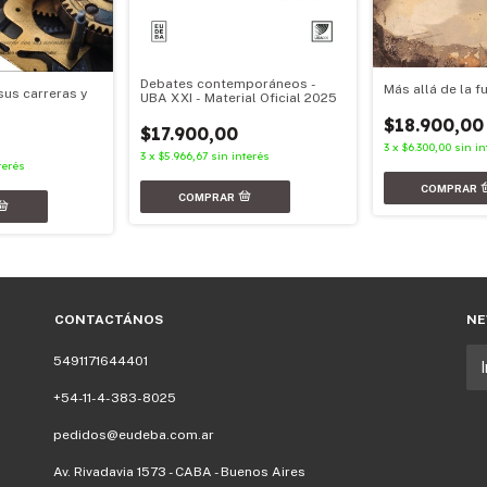
Debates contemporáneos -
Más allá de la 
sus carreras y
UBA XXI - Material Oficial 2025
$18.900,00
$17.900,00
3
x
$6.300,00
sin in
3
x
$5.966,67
sin interés
terés
CONTACTÁNOS
NE
5491171644401
+54-11-4-383-8025
pedidos@eudeba.com.ar
Av. Rivadavia 1573 - CABA - Buenos Aires