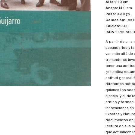
Alto:
21.0 cm.
Ancho:
14.0 cm.
Peso:
0.3 kgs.
Colección:
Los l
Edición:
2010
ISBN:
97895023
A partir de un an
secundarios y la
van más allá de 
transmitirse inv
tener una actitud
¿se aplica solam
actitud general f
diferentes méto
quienes los sost
ciencia, y el de 
crítico y formaci
innovaciones en 
Exactas y Natura
documentos de la
lectura de sus 
que actualicen l