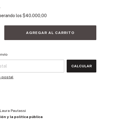
s
perando los
$40.000,00
 CP:
CAMBIAR CP
envío
CALCULAR
o postal
Laura Pautassi
ión y la política pública