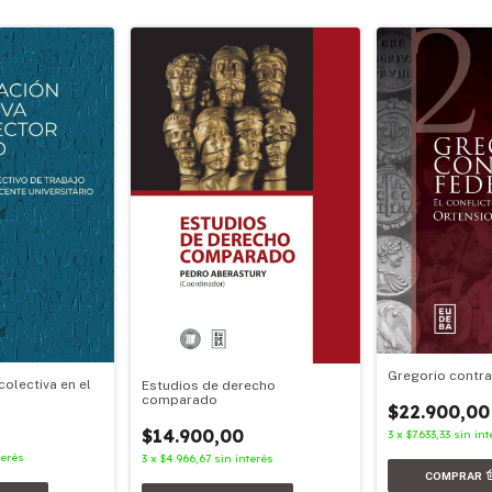
Gregorio contra
colectiva en el
Estudios de derecho
comparado
$22.900,00
$14.900,00
3
x
$7.633,33
sin int
terés
3
x
$4.966,67
sin interés