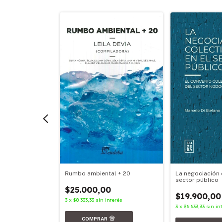
Rumbo ambiental + 20
La negociación 
sector público
 la Nación
$25.000,00
$19.900,00
3
x
$8.333,33
sin interés
0
3
x
$6.633,33
sin in
nterés