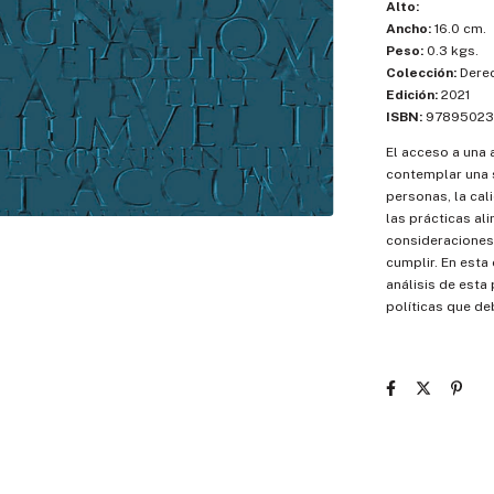
Alto:
Ancho:
16.0 cm.
Peso:
0.3 kgs.
Colección:
Dere
Edición:
2021
ISBN:
97895023
El acceso a una
contemplar una s
personas, la cal
las prácticas al
consideraciones
cumplir. En esta
análisis de esta
políticas que de