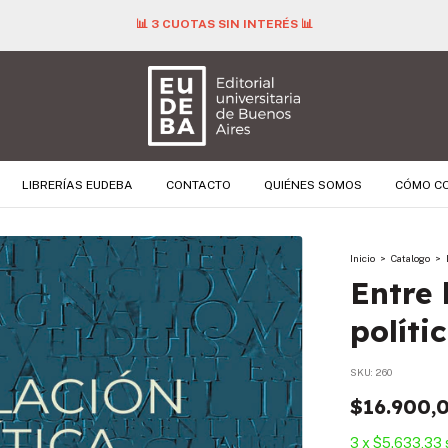
📊 3 CUOTAS SIN INTERÉS 📊
LIBRERÍAS EUDEBA
CONTACTO
QUIÉNES SOMOS
CÓMO C
Inicio
>
Catalogo
>
Entre 
políti
SKU:
260
$16.900,
3
x
$5.633,33