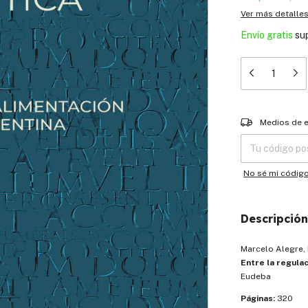
Ver más detalle
Envío gratis
su
Entregas para el
Medios de 
No sé mi códig
Descripción
Marcelo Alegre, 
Entre la regulac
Eudeba
Páginas:
320