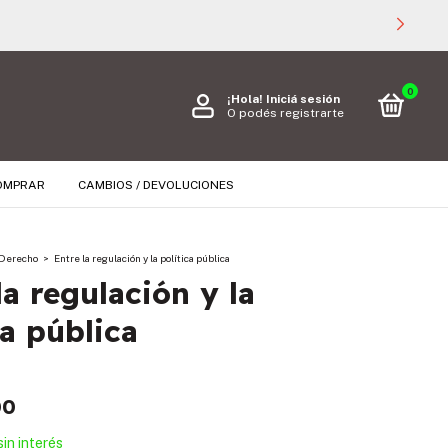
0
¡Hola!
Iniciá sesión
O podés registrarte
OMPRAR
CAMBIOS / DEVOLUCIONES
Derecho
>
Entre la regulación y la política pública
la regulación y la
ca pública
00
sin interés