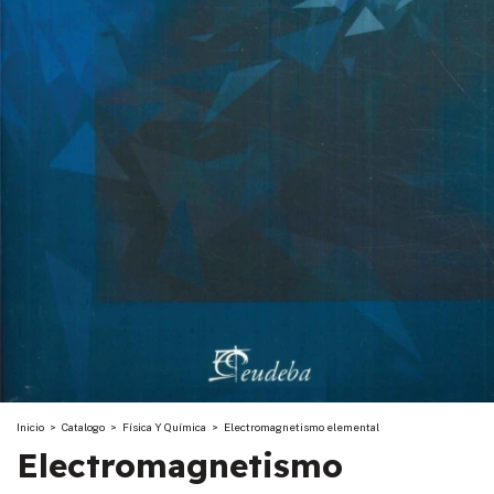
Inicio
>
Catalogo
>
Física Y Química
>
Electromagnetismo elemental
Electromagnetismo