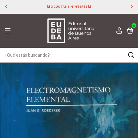
📊 3 CUOTAS SIN INTERÉS 📊
0