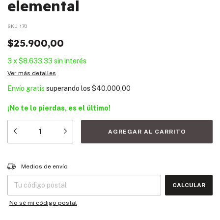
elemental
SKU:
170
$25.900,00
3
x
$8.633,33
sin interés
Ver más detalles
Envío gratis
superando los
$40.000,00
¡No te lo pierdas, es el último!
Entregas para el CP:
CAMBIAR CP
Medios de envío
CALCULAR
No sé mi código postal