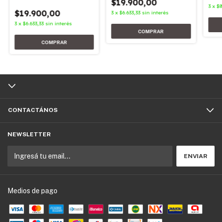
$19.900,00
3
x
$8
$19.900,00
3
x
$6.633,33
sin interés
3
x
$6.633,33
sin interés
CONTACTÁNOS
NEWSLETTER
Medios de pago